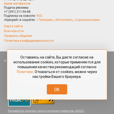
Архив материалов
Подача рекламы:
+7 (391) 211-56-88
Подписка на новости:
RSS
«Красраб» в соцсетях:
«Телеграм»
,
«ВКонтакте»
,
«Одноклассники»
Карта сайта
Все новости
Правила общения
Политика конфиденциальности
Оставаясь на сайте, Вы даете согласие на
Все права защищены. Любые материалы, размещённые на портале
использование cookies, которые применяются для
«Красраб.ру» сотрудниками редакции, нештатными авторами
повышения качества рекомендаций согласно
и читателями, являются объектами авторского права. Полное или
Политике
. Отказаться от cookies, можно через
частичное использование материалов, размещённых на портале
настройки Вашего браузера.
«Красраб.ру», допускается только с письменного согласия редакции
с указанием ссылки на источник. Все вопросы можно задать
по адресу
redaktor@krasrab.krsn.ru
.
OK
Разработка портала:
Центр интернет-проектов «МОЁ!»