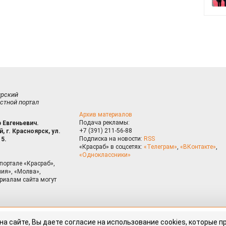
ирский
стной портал
Архив материалов
Подача рекламы:
 Евгеньевич.
+7 (391) 211-56-88
, г. Красноярск, ул.
Подписка на новости:
RSS
15.
«Красраб» в соцсетях:
«Телеграм»
,
«ВКонтакте»
,
«Одноклассники»
портале «Красраб»,
ия», «Молва»,
риалам сайта могут
на сайте, Вы даете согласие на использование cookies, которые 
ышения качества рекомендаций согласно
Политике
. Отказаться от
можно через настройки Вашего браузера.