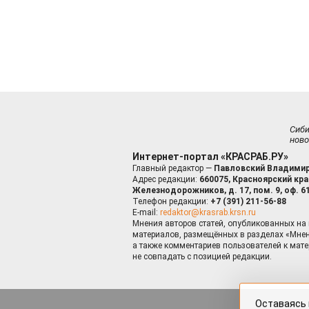
Сиб
ново
Интернет-портал «КРАСРАБ.РУ»
Главный редактор —
Павловский Владимир
Адрес редакции:
660075, Красноярский край
Железнодорожников, д. 17, пом. 9, оф. 6
Телефон редакции:
+7 (391) 211-56-88
E-mail:
redaktor@krasrab.krsn.ru
Мнения авторов статей, опубликованных на 
материалов, размещённых в разделах «Мнен
а также комментариев пользователей к мате
не совпадать с позицией редакции.
Оставаясь 
для пов