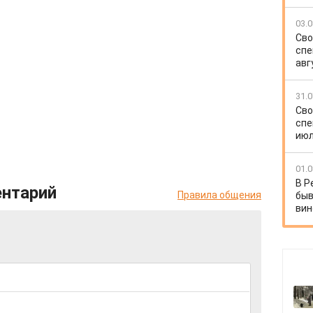
03.0
Сво
спе
авг
31.0
Сво
спе
июл
01.0
В Р
ентарий
Правила общения
быв
вин