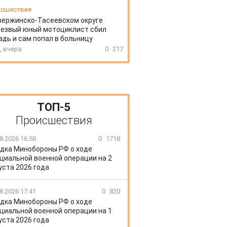
сшествия
зержинско-Тасеевском округе
резвый юный мотоциклист сбил
дь и сам попал в больницу
, вчера
0
217
ТОП-5
Происшествия
8.2026 16:58
0
1718
дка Минобороны РФ о ходе
циальной военной операции на 2
уста 2026 года
8.2026 17:41
0
820
дка Минобороны РФ о ходе
циальной военной операции на 1
уста 2026 года