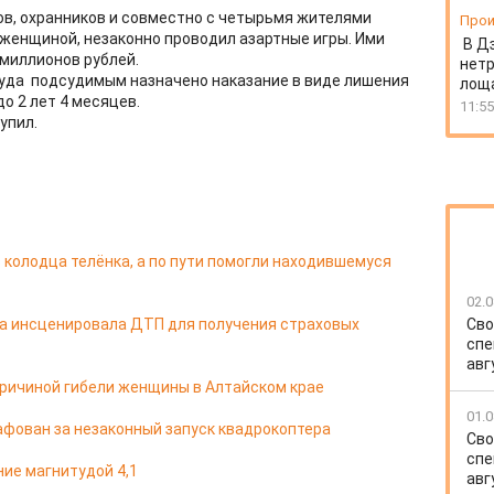
нов, охранников и совместно с четырьмя жителями
Прои
 женщиной, незаконно проводил азартные игры. Ими
В Д
 миллионов рублей.
нет
уда подсудимым назначено наказание в виде лишения
лоща
до 2 лет 4 месяцев.
11:55
упил.
 колодца телёнка, а по пути помогли находившемуся
02.0
па инсценировала ДТП для получения страховых
Сво
спе
авг
ричиной гибели женщины в Алтайском крае
01.0
фован за незаконный запуск квадрокоптера
Сво
спе
ие магнитудой 4,1
авг