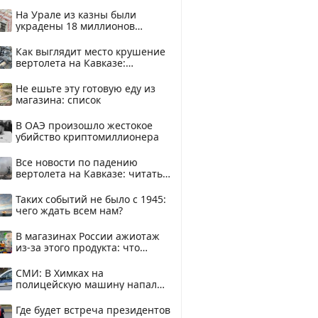
На Урале из казны были
украдены 18 миллионов
рублей
Как выглядит место крушение
вертолета на Кавказе:
смотреть
Не ешьте эту готовую еду из
магазина: список
В ОАЭ произошло жестокое
убийство криптомиллионера
Все новости по падению
вертолета на Кавказе: читать
здесь
Таких событий не было с 1945:
чего ждать всем нам?
В магазинах России ажиотаж
из-за этого продукта: что
купить?
СМИ: В Химках на
полицейскую машину напали
и подожгли.
Где будет встреча президентов