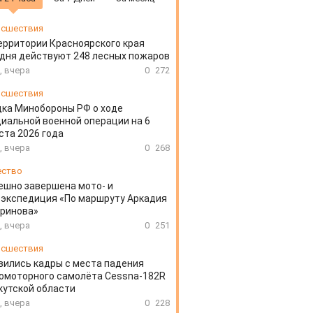
сшествия
ерритории Красноярского края
дня действуют 248 лесных пожаров
, вчера
0
272
сшествия
ка Минобороны РФ о ходе
иальной военной операции на 6
ста 2026 года
, вчера
0
268
ество
ешно завершена мото- и
экспедиция «По маршруту Аркадия
аринова»
, вчера
0
251
сшествия
вились кадры с места падения
омоторного самолёта Cessna-182R
кутской области
, вчера
0
228