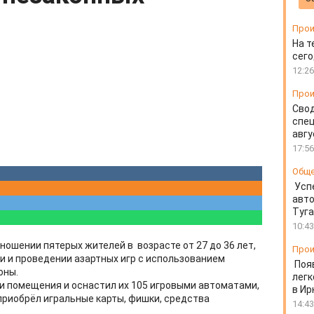
Прои
На т
сего
12:26
Прои
Свод
спец
авгу
17:56
Общ
Усп
авто
Туг
10:43
ношении пятерых жителей в возрасте от 27 до 36 лет,
Прои
и и проведении азартных игр с использованием
Поя
зоны.
легк
и помещения и оснастил их 105 игровыми автоматами,
в Ир
приобрёл игральные карты, фишки, средства
14:43