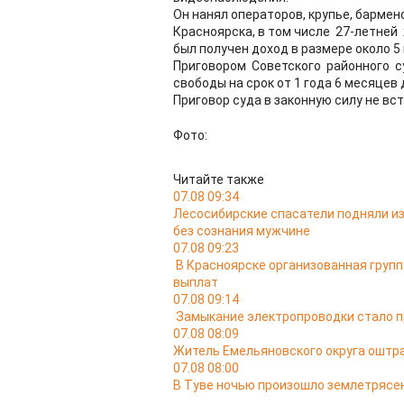
Он нанял операторов, крупье, барме
Красноярска, в том числе 27-летней
был получен доход в размере около 5
Приговором Советского районного с
свободы на срок от 1 года 6 месяцев 
Приговор суда в законную силу не вст
Фото:
Читайте также
07.08 09:34
Лесосибирские спасатели подняли из
без сознания мужчине
07.08 09:23
В Красноярске организованная груп
выплат
07.08 09:14
Замыкание электропроводки стало п
07.08 08:09
Житель Емельяновского округа оштра
07.08 08:00
В Туве ночью произошло землетрясен