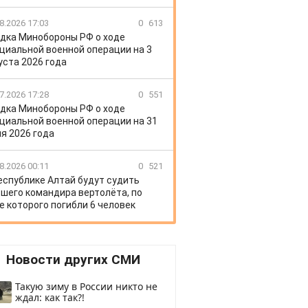
8.2026 17:03
0
613
дка Минобороны РФ о ходе
циальной военной операции на 3
уста 2026 года
7.2026 17:28
0
551
дка Минобороны РФ о ходе
циальной военной операции на 31
я 2026 года
8.2026 00:11
0
521
еспублике Алтай будут судить
шего командира вертолёта, по
е которого погибли 6 человек
Новости других СМИ
Такую зиму в России никто не
ждал: как так?!