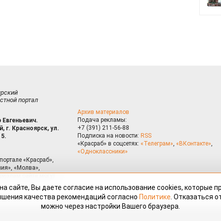
ирский
стной портал
Архив материалов
Подача рекламы:
 Евгеньевич.
+7 (391) 211-56-88
, г. Красноярск, ул.
Подписка на новости:
RSS
15.
«Красраб» в соцсетях:
«Телеграм»
,
«ВКонтакте»
,
«Одноклассники»
портале «Красраб»,
ия», «Молва»,
риалам сайта могут
на сайте, Вы даете согласие на использование cookies, которые 
ышения качества рекомендаций согласно
Политике
. Отказаться от
можно через настройки Вашего браузера.