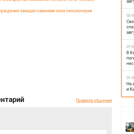
авг
ерждения закидал камнями окна пенсионерки
03.0
Сво
спе
авг
01.0
В К
пог
нес
01.0
На 
и К
ентарий
Правила общения