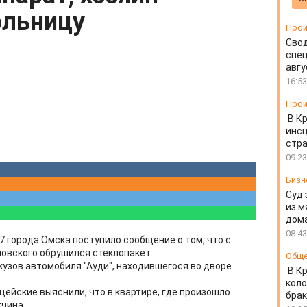
ольницу
Прои
Свод
спец
авгу
16:53
Прои
В К
инс
стр
09:23
Бизн
Суд 
из м
дом
08:43
7 города Омска поступило сообщение о том, что с
овского обрушился стеклопакет.
Общ
кузов автомобиля "Ауди", находившегося во дворе
В К
коло
ейские выяснили, что в квартире, где произошло
бра
чина.