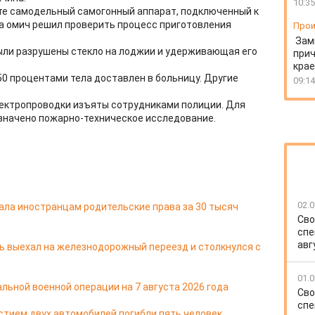
10:35
ете самодельный самогонный аппарат, подключенный к
да омич решил проверить процесс приготовления
Прои
Зам
ыли разрушены стекло на лоджии и удерживающая его
прич
крае
0 процентами тела доставлен в больницу. Другие
09:14
ектропроводки изъяты сотрудниками полиции. Для
значено пожарно-техническое исследование.
02.0
ала иностранцам родительские права за 30 тысяч
Сво
спе
авг
ь выехал на железнодорожный переезд и столкнулся с
01.0
льной военной операции на 7 августа 2026 года
Сво
спе
стием двух автомобилей погибли пять человек