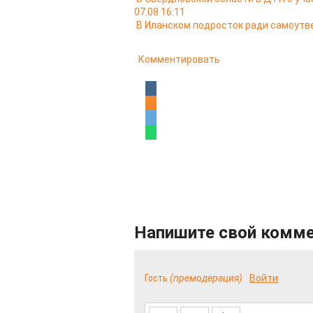
07.08 16:11
В Иланском подросток ради самоутв
Комментировать
Напишите свой комм
Гость
(премодерация)
Войти