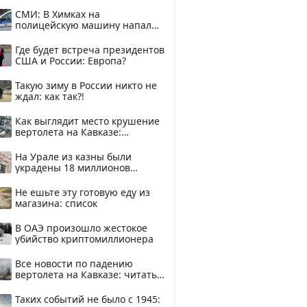
купить?
СМИ: В Химках на
полицейскую машину напали
и подожгли.
Где будет встреча президентов
США и России: Европа?
Такую зиму в России никто не
ждал: как так?!
Как выглядит место крушение
вертолета на Кавказе:
смотреть
На Урале из казны были
украдены 18 миллионов
рублей
Не ешьте эту готовую еду из
магазина: список
В ОАЭ произошло жестокое
убийство криптомиллионера
Все новости по падению
вертолета на Кавказе: читать
здесь
Таких событий не было с 1945: