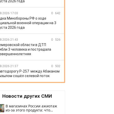
уста 2026 года
8.2026 17:03
0
642
дка Минобороны РФ о ходе
циальной военной операции на 3
уста 2026 года
8.2026 21:43
0
526
емеровской области в ДТП
ибли 3 человека и пострадала
овершеннолетняя
8.2026 21:37
0
502
автодорогу Р-257 между Абаканом
ызылом сошёл селевой поток
Новости других СМИ
В магазинах России ажиотаж
из-за этого продукта: что