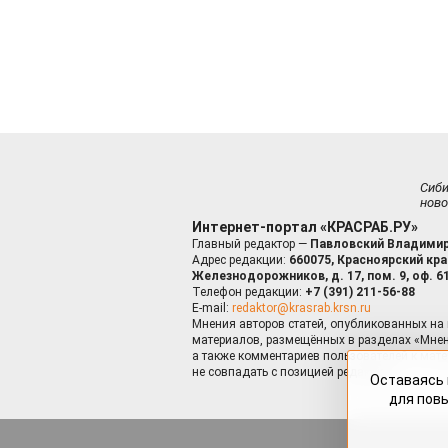
Сиб
ново
Интернет-портал «КРАСРАБ.РУ»
Главный редактор —
Павловский Владимир
Адрес редакции:
660075, Красноярский край
Железнодорожников, д. 17, пом. 9, оф. 6
Телефон редакции:
+7 (391) 211-56-88
E-mail:
redaktor@krasrab.krsn.ru
Мнения авторов статей, опубликованных на 
материалов, размещённых в разделах «Мнен
а также комментариев пользователей к мате
не совпадать с позицией редакции.
Оставаясь 
для пов