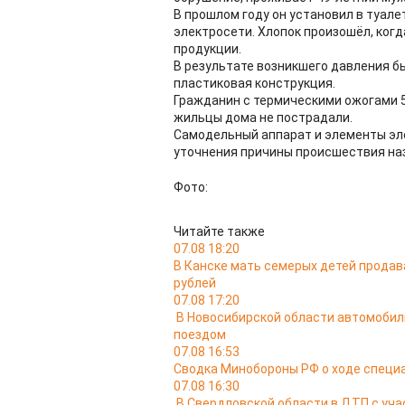
В прошлом году он установил в туал
электросети. Хлопок произошёл, ког
продукции.
В результате возникшего давления б
пластиковая конструкция.
Гражданин с термическими ожогами 5
жильцы дома не пострадали.
Самодельный аппарат и элементы эл
уточнения причины происшествия на
Фото:
Читайте также
07.08 18:20
В Канске мать семерых детей продав
рублей
07.08 17:20
В Новосибирской области автомобил
поездом
07.08 16:53
Сводка Минобороны РФ о ходе специа
07.08 16:30
В Свердловской области в ДТП с уча