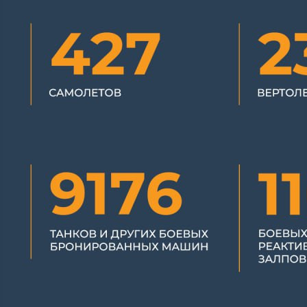
Происшествия
16.05.2023 18:38
2097
Фото:
Министерство обороны РФ
Сегодня ночью Вооружённые Силы Российской Федерации
нанесли сосредоточенный удар высокоточным оружием
большой дальности воздушного и морского базирования по
пунктам дислокации подразделений ВСУ, а также местам
хранения боеприпасов, вооружения и военной техники,
доставленных из западных стран.
Цель удара достигнута. Все назначенные объекты поражены.
Высокоточным ударом гиперзвуковым ракетным комплексом
«Кинжал» в городе Киев поражен зенитный ракетный
комплекс Patriot производства США.