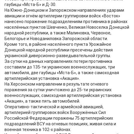
гаубицы «Мста-Б» и Д-30.
На Южно-Донецком и Запорожском направлениях ударами
авиации и огнём артиллерии группировки войск «Восток»
нанесено поражение подразделениям противника в районах
населённых пунктов Шевченко, Великая Новоселка Донецкой
народной республики, а также Малиновка, Червоное,
Белогорье и Новоданиловка Запорожской области.
Кроме того, в районе населённого пункта Урожайное
Донецкой народной республики пресечены действия
украинской диверсионно-разведывательной группы.
За сутки на данных направлениях потери противника
составили до 135-ти украинских военнослужащих, три
автомобиля, две гаубицы «Мста-Б», а также самоходная
артиллерийская установка «Акация».
На Херсонском направлении в результате огневого
поражения за сутки уничтожено до 25-ти украинских
военнослужащих, самоходная артиллерийская установка
«Акация», а также пять автомобилей.
Оперативно-тактической и армейской авиацией,
артиллерией группировок войск Вооружённых Сил
Российской Федерации поражены 75 артиллерийских
подразделений ВСУ на огневых позициях, живая сила и
военная техника в 102-х районах.