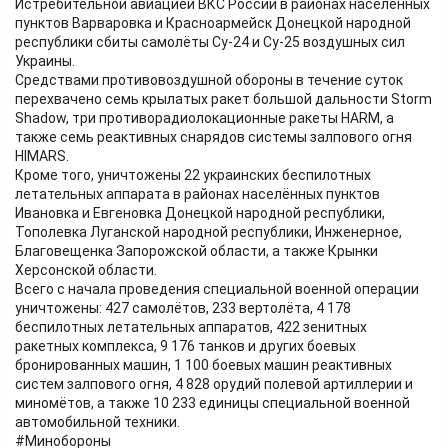
Истребительной авиацией ВКС России в районах населённых
пунктов Варваровка и Красноармейск Донецкой народной
республики сбиты самолёты Су-24 и Су-25 воздушных сил
Украины.
Средствами противовоздушной обороны в течение суток
перехвачено семь крылатых ракет большой дальности Storm
Shadow, три противорадиолокационные ракеты HARM, а
также семь реактивных снарядов системы залпового огня
HIMARS.
Кроме того, уничтожены 22 украинских беспилотных
летательных аппарата в районах населённых пунктов
Ивановка и Евгеновка Донецкой народной республики,
Тополевка Луганской народной республики, Инженерное,
Благовещенка Запорожской области, а также Крынки
Херсонской области.
Всего с начала проведения специальной военной операции
уничтожены: 427 самолётов, 233 вертолёта, 4 178
беспилотных летательных аппаратов, 422 зенитных
ракетных комплекса, 9 176 танков и других боевых
бронированных машин, 1 100 боевых машин реактивных
систем залпового огня, 4 828 орудий полевой артиллерии и
миномётов, а также 10 233 единицы специальной военной
автомобильной техники.
#Минобороны