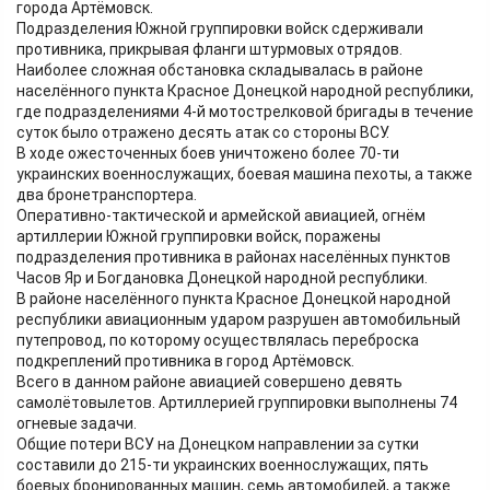
города Артёмовск.
Подразделения Южной группировки войск сдерживали
противника, прикрывая фланги штурмовых отрядов.
Наиболее сложная обстановка складывалась в районе
населённого пункта Красное Донецкой народной республики,
где подразделениями 4-й мотострелковой бригады в течение
суток было отражено десять атак со стороны ВСУ.
В ходе ожесточенных боев уничтожено более 70-ти
украинских военнослужащих, боевая машина пехоты, а также
два бронетранспортера.
Оперативно-тактической и армейской авиацией, огнём
артиллерии Южной группировки войск, поражены
подразделения противника в районах населённых пунктов
Часов Яр и Богдановка Донецкой народной республики.
В районе населённого пункта Красное Донецкой народной
республики авиационным ударом разрушен автомобильный
путепровод, по которому осуществлялась переброска
подкреплений противника в город Артёмовск.
Всего в данном районе авиацией совершено девять
самолётовылетов. Артиллерией группировки выполнены 74
огневые задачи.
Общие потери ВСУ на Донецком направлении за сутки
составили до 215-ти украинских военнослужащих, пять
боевых бронированных машин, семь автомобилей, а также