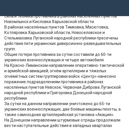
На Купянском направлении ударами авиации и огнём
артиллерии «Западной» группировки войск поражена живая
сила и техника противника в районах населённых пунктов
Новомлынск и Кисловка Харьковской области.
В районах населённых пунктов Тимковка, Масютовка,
Котляровка Харьковской области, Новоселовское и
Стельмаховка Луганской народной республики пресечены
действия пяти украинских диверсионно-разведывательных
групп.
Общие потери противника за сутки составили до 60-ти
украинских военнослужащих и четыре автомобиля.
На Красно-Лиманском направлении оперативно-тактической
и армейской авиацией, огнём артиллерии и тяжелых
огнёмётных систем группировки войск «Центр» нанесено
поражение подразделениям противника в районах
населённых пунктов Невское, Червоная Диброва Луганской
народной республики и Григоровка Донецкой народной
республики.
За сутки на данном направлении уничтожено до 65-ти
украинских военнослужащих, две боевые машины пехоты, а
также самоходная артиллерийская установка «Акация».
На Донецком направлении штурмовые отряды продолжали
вести наступательные действия в западных кварталах