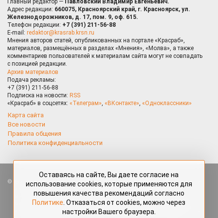
Главный редактор —
Павловский Владимир Евгеньевич.
Адрес редакции:
660075, Красноярский край, г. Красноярск, ул.
Железнодорожников, д. 17, пом. 9, оф. 615.
Телефон редакции:
+7 (391) 211-56-88
E-mail:
redaktor@krasrab.krsn.ru
Мнения авторов статей, опубликованных на портале «Красраб»,
материалов, размещённых в разделах «Мнения», «Молва», а также
комментариев пользователей к материалам сайта могут не совпадать
с позицией редакции.
Архив материалов
Подача рекламы:
+7 (391) 211-56-88
Подписка на новости:
RSS
«Красраб» в соцсетях:
«Телеграм»
,
«ВКонтакте»
,
«Одноклассники»
Карта сайта
Все новости
Правила общения
Политика конфиденциальности
Оставаясь на сайте, Вы даете согласие на
Все права защищены. Любые материалы, размещённые на портале
использование cookies, которые применяются для
«Красраб.ру» сотрудниками редакции, нештатными авторами
повышения качества рекомендаций согласно
и читателями, являются объектами авторского права. Полное или
Политике
. Отказаться от cookies, можно через
частичное использование материалов, размещённых на портале
настройки Вашего браузера.
«Красраб.ру», допускается только с письменного согласия редакции