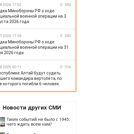
8.2026 17:03
0
592
дка Минобороны РФ о ходе
циальной военной операции на 3
уста 2026 года
7.2026 17:28
0
543
дка Минобороны РФ о ходе
циальной военной операции на 31
я 2026 года
8.2026 00:11
0
516
еспублике Алтай будут судить
шего командира вертолёта, по
е которого погибли 6 человек
Новости других СМИ
Таких событий не было с 1945:
чего ждать всем нам?