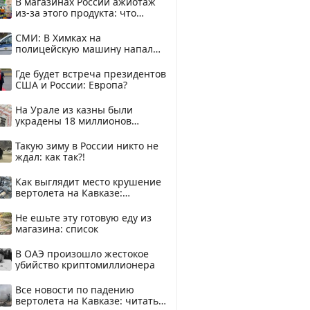
В магазинах России ажиотаж
из-за этого продукта: что
купить?
СМИ: В Химках на
полицейскую машину напали
и подожгли.
Где будет встреча президентов
США и России: Европа?
На Урале из казны были
украдены 18 миллионов
рублей
Такую зиму в России никто не
ждал: как так?!
Как выглядит место крушение
вертолета на Кавказе:
смотреть
Не ешьте эту готовую еду из
магазина: список
В ОАЭ произошло жестокое
убийство криптомиллионера
Все новости по падению
вертолета на Кавказе: читать