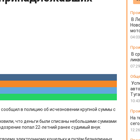
Прои
В Л
Ново
мот
04:03
Прои
В ср
ликв
07:29
Общ
Усп
авто
Туг
10:43
 сообщил в полицию об исчезновении крупной суммы с
Прои
На т
новили, что деньги были списаны небольшими суммами
сего
одозрение попал 22-летний ранее судимый внук
12:26
к своему электронному кошельку и путём безналичных