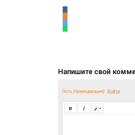
Напишите свой комм
Гость
(премодерация)
Войти