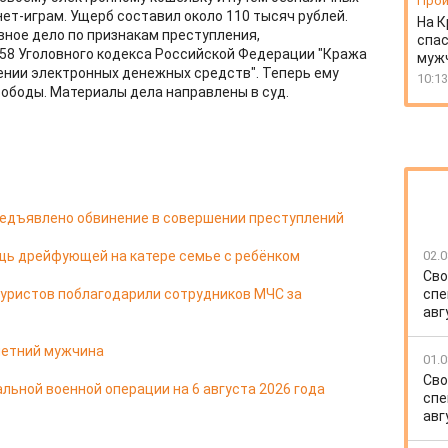
Прои
ет-играм. Ущерб составил около 110 тысяч рублей.
На К
вное дело по признакам преступления,
спас
58 Уголовного кодекса Российской Федерации "Кража
муж
шении электронных денежных средств". Теперь ему
10:13
вободы. Материалы дела направлены в суд.
редъявлено обвинение в совершении преступлений
щь дрейфующей на катере семье с ребёнком
02.0
Сво
туристов поблагодарили сотрудников МЧС за
спе
авг
-летний мужчина
01.0
Сво
льной военной операции на 6 августа 2026 года
спе
авг