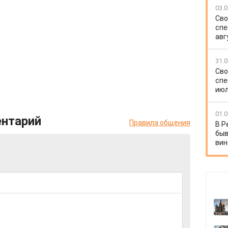
03.0
Сво
спе
авг
31.0
Сво
спе
июл
01.0
ентарий
Правила общения
В Р
быв
вин