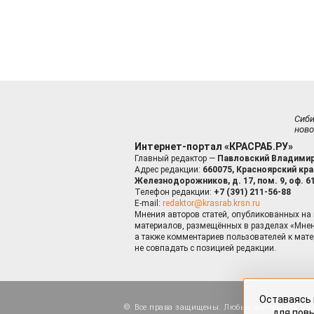
Сиб
ново
Интернет-портал «КРАСРАБ.РУ»
Главный редактор —
Павловский Владимир
Адрес редакции:
660075, Красноярский край
Железнодорожников, д. 17, пом. 9, оф. 6
Телефон редакции:
+7 (391) 211-56-88
E-mail:
redaktor@krasrab.krsn.ru
Мнения авторов статей, опубликованных на 
материалов, размещённых в разделах «Мнен
а также комментариев пользователей к мате
не совпадать с позицией редакции.
Оставаясь 
для пов
Все права защищены. Любые материалы, ра