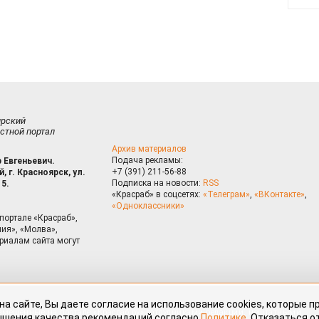
ирский
стной портал
Архив материалов
Подача рекламы:
 Евгеньевич.
+7 (391) 211-56-88
, г. Красноярск, ул.
Подписка на новости:
RSS
15.
«Красраб» в соцсетях:
«Телеграм»
,
«ВКонтакте»
,
«Одноклассники»
портале «Красраб»,
ия», «Молва»,
риалам сайта могут
на сайте, Вы даете согласие на использование cookies, которые 
ышения качества рекомендаций согласно
Политике
. Отказаться от
можно через настройки Вашего браузера.
змещённые на портале «Красраб.ру» сотрудниками редакции, нештатными