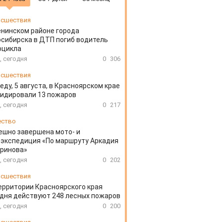
сшествия
енинском районе города
сибирска в ДТП погиб водитель
оцикла
, сегодня
0
306
сшествия
еду, 5 августа, в Красноярском крае
идировали 13 пожаров
, сегодня
0
217
ество
ешно завершена мото- и
экспедиция «По маршруту Аркадия
аринова»
, сегодня
0
202
сшествия
ерритории Красноярского края
дня действуют 248 лесных пожаров
, сегодня
0
200