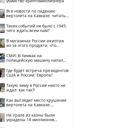
убийство криптомиллионера
Все новости по падению
вертолета на Кавказе: читать
здесь
Таких событий не было с 1945:
чего ждать всем нам?
В магазинах России ажиотаж
из-за этого продукта: что
купить?
СМИ: В Химках на
полицейскую машину напали
и подожгли.
Где будет встреча президентов
США и России: Европа?
Такую зиму в России никто не
ждал: как так?!
Как выглядит место крушение
вертолета на Кавказе:
смотреть
На Урале из казны были
украдены 18 миллионов
рублей