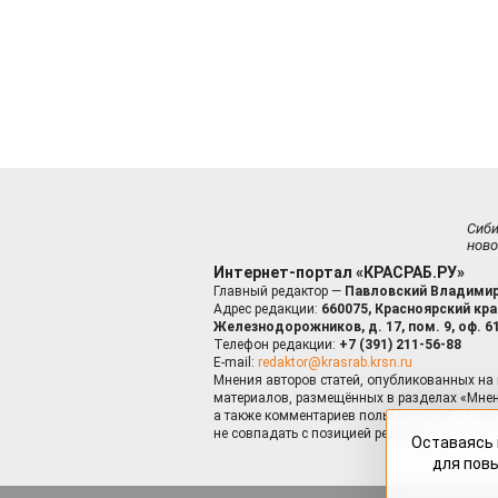
Сиб
ново
Интернет-портал «КРАСРАБ.РУ»
Главный редактор —
Павловский Владимир
Адрес редакции:
660075, Красноярский край
Железнодорожников, д. 17, пом. 9, оф. 6
Телефон редакции:
+7 (391) 211-56-88
E-mail:
redaktor@krasrab.krsn.ru
Мнения авторов статей, опубликованных на 
материалов, размещённых в разделах «Мнен
а также комментариев пользователей к мате
не совпадать с позицией редакции.
Оставаясь 
для пов