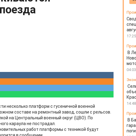
поезда
Прои
Свод
спец
авгу
17:25
Прои
В Л
Ново
мот
04:03
Экон
Сел
объе
Крас
14:48
ти несколько платформ с гусеничной военной
ожном составе на ремонтный завод, сошли с рельсов.
Прои
кой на Центральный военный округ (ЦВО). По
В Б
ного караула не пострадал.
гара
новительных работ платформы с техникой будут
пог
оворится в сообщении.