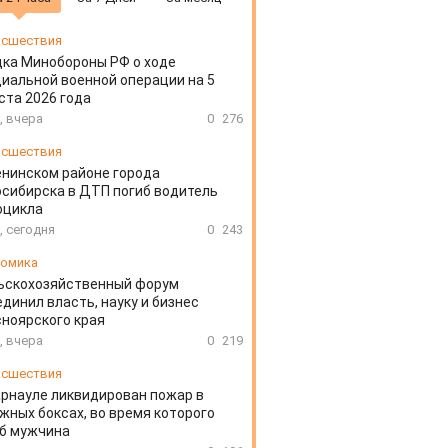
сшествия
ка Минобороны РФ о ходе
иальной военной операции на 5
ста 2026 года
, вчера
0
276
сшествия
енинском районе города
сибирска в ДТП погиб водитель
оцикла
, сегодня
0
243
омика
ьскохозяйственный форум
динил власть, науку и бизнес
ноярского края
, вчера
0
219
сшествия
арнауле ликвидирован пожар в
жных боксах, во время которого
иб мужчина