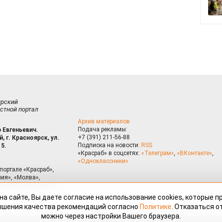
ирский
стной портал
Архив материалов
Подача рекламы:
 Евгеньевич.
+7 (391) 211-56-88
, г. Красноярск, ул.
Подписка на новости:
RSS
15.
«Красраб» в соцсетях:
«Телеграм»
,
«ВКонтакте»
,
«Одноклассники»
портале «Красраб»,
ия», «Молва»,
риалам сайта могут
на сайте, Вы даете согласие на использование cookies, которые 
ышения качества рекомендаций согласно
Политике
. Отказаться от
можно через настройки Вашего браузера.