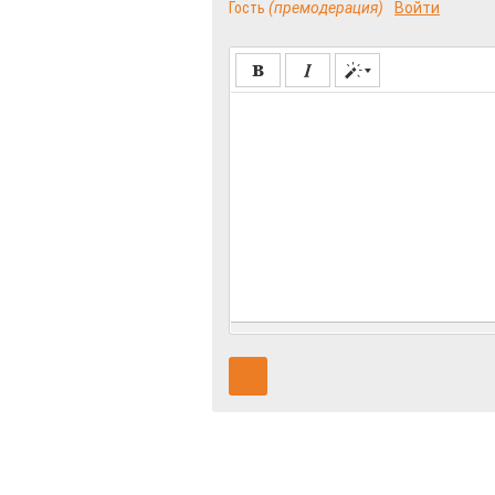
Гость
(премодерация)
Войти