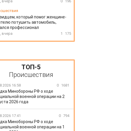
, вчера
0
196
сшествия
видцем, который помог женщине-
телю потушить автомобиль,
зался профессионал
, вчера
1
175
ТОП-5
Происшествия
8.2026 16:58
0
1681
дка Минобороны РФ о ходе
циальной военной операции на 2
уста 2026 года
8.2026 17:41
0
794
дка Минобороны РФ о ходе
циальной военной операции на 1