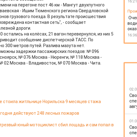
16:21
емени на перегоне пост 46 км - Мангут двухпутного
ваевская - Ишим Тюменского региона Свердловской
Прои
онов грузового поезда. В результате происшествия
Оче
повреждена контактная сеть", - сообщает
води
лезной дороги.
ока
0 остались на колёсах, 21 вагон перевернулся, из них 5
16:36
- приводит сообщение диспетчерской ТАСС. По
 300 метров путей. Разлива мазута нет.
зможны задержки пассажирских поездов: № 096
сноярск, № 076 Москва - Нюренги, № 118 Москва -
№ 02 Москва - Владивосток, № 070 Москва - Чита.
02.0
Сво
спе
е стоила житльнице Норильска 9 месяцев стажа
авг
егодня действуют 248 лесных пожаров
01.0
трезвый юный мотоциклист сбил лощадь и сам попал в
Сво
спе