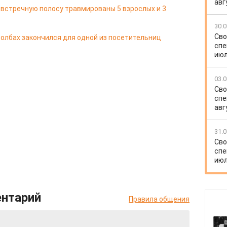
авг
 встречную полосу травмированы 5 взрослых и 3
30.0
Сво
олбах закончился для одной из посетительниц
спе
июл
03.0
Сво
спе
авг
31.0
Сво
спе
июл
ентарий
Правила общения