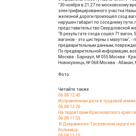
"30 ноября в 21.27 по московскому вр
электрифицированного участка Назы
железной дороги произошёл сход ваг
нарушен габарит по соседнему пути, 
представительство Свердловской же
"В результате схода сошёл 71 вагон, 5
вагонов - это цистерны с мазутом", 
предварительным данным, повреждено
По предварительной информации, во
Москва - Барнаул, № 055 Москва - Кра
Новокузнецк, № 068 Москва - Абакан, 
Фото:
Читайте также
06.08 12:45
Исправленная дата в трудовой книжк
06.08 12:26
На территории Красноярского края с
06.08 11:55
В Дзержинско-Тасеевском округе не
больницу
06.08 11:15