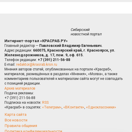
Сибирский
новостной портал
Интернет-портал «КРАСРАБ.РУ»
Главный редактор —
Павловский Владимир Евгеньевич.
Адрес редакции:
660075, Красноярский край, г. Красноярск, ул.
Железнодорожников, д. 17, пом. 9, оф. 615.
Телефон редакции:
+7 (391) 211-56-88
E-mail:
redaktor@krasrab.krsn.ru
Мнения авторов статей, опубликованных на портале «Красраб»,
материалов, размещённых в разделах «Мнения», «Молва», а также
комментариев пользователей к материалам сайта могут не совпадать
с позицией редакции.
Архив материалов
Подача рекламы:
+7 (391) 211-56-88
Подписка на новости:
RSS
«Красраб» в соцсетях:
«Телеграм»
,
«ВКонтакте»
,
«Одноклассники»
Карта сайта
Все новости
Правила общения
Политика конфиденциальности