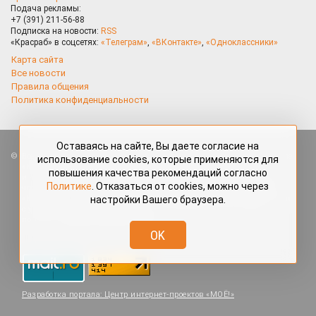
Подача рекламы:
+7 (391) 211-56-88
Подписка на новости:
RSS
«Красраб» в соцсетях:
«Телеграм»
,
«ВКонтакте»
,
«Одноклассники»
Карта сайта
Все новости
Правила общения
Политика конфиденциальности
Оставаясь на сайте, Вы даете согласие на
Все права защищены. Любые материалы, размещённые на портале
использование cookies, которые применяются для
«Красраб.ру» сотрудниками редакции, нештатными авторами
повышения качества рекомендаций согласно
и читателями, являются объектами авторского права. Полное или
Политике
. Отказаться от cookies, можно через
частичное использование материалов, размещённых на портале
настройки Вашего браузера.
«Красраб.ру», допускается только с письменного согласия редакции
с указанием ссылки на источник. Все вопросы можно задать
по адресу
redaktor@krasrab.krsn.ru
.
OK
Разработка портала:
Центр интернет-проектов «МОЁ!»