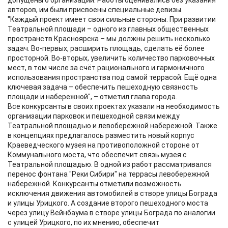
допущены 6 организаций. Работы оценивались без указания
авторов, им были присвоены специальные девизы.
"Каждый проект имеет свои сильные стороны. При развитии
Театральной площади – одного из главных общественных
пространств Красноярска – мы должны решить несколько
задач. Во-первых, расширить площадь, сделать её более
просторной. Во-вторых, увеличить количество парковочных
мест, в том числе за счёт рационального и гармоничного
использования пространства под самой террасой. Ещё одна
ключевая задача – обеспечить пешеходную связность
площади и набережной", – отметил глава города.
Все конкурсанты в своих проектах указали на необходимость
организации парковок и пешеходной связи между
Театральной площадью и левобережной набережной. Также
в концепциях предлагалось разместить новый корпус
Краеведческого музея на противоположной стороне от
Коммунального моста, что обеспечит связь музея с
Театральной площадью. В одной из работ рассматривался
перенос фонтана "Реки Сибири" на террасы левобережной
набережной. Конкурсанты отметили возможность
исключения движения автомобилей в створе улицы Бограда
и улицы Урицкого. А создание второго пешеходного моста
через улицу Вейнбаума в створе улицы Бограда по аналогии
с улицей Урицкого, по их мнению, обеспечит