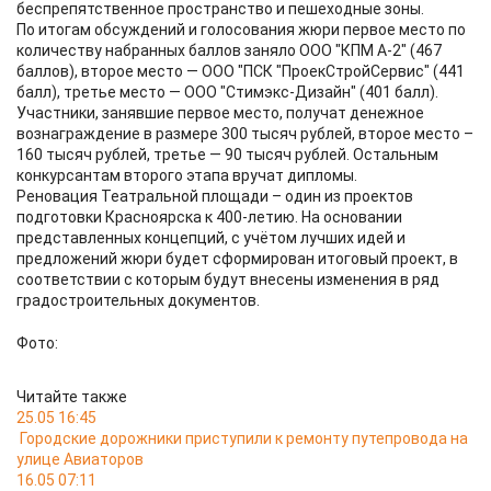
беспрепятственное пространство и пешеходные зоны.
По итогам обсуждений и голосования жюри первое место по
количеству набранных баллов заняло ООО "КПМ А-2" (467
баллов), второе место — ООО "ПСК "ПроекСтройСервис" (441
балл), третье место — ООО "Стимэкс-Дизайн" (401 балл).
Участники, занявшие первое место, получат денежное
вознаграждение в размере 300 тысяч рублей, второе место –
160 тысяч рублей, третье — 90 тысяч рублей. Остальным
конкурсантам второго этапа вручат дипломы.
Реновация Театральной площади – один из проектов
подготовки Красноярска к 400-летию. На основании
представленных концепций, с учётом лучших идей и
предложений жюри будет сформирован итоговый проект, в
соответствии с которым будут внесены изменения в ряд
градостроительных документов.
Фото:
Читайте также
25.05 16:45
Городские дорожники приступили к ремонту путепровода на
улице Авиаторов
16.05 07:11