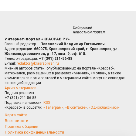
Сибирский
новостной портал
Интернет-портал «КРАСРАБ.РУ»
Главный редактор —
Павловский Владимир Евгеньевич.
Адрес редакции:
660075, Красноярский край, г. Красноярск, ул.
Железнодорожников, д. 17, пом. 9, оф. 615.
Телефон редакции:
+7 (391) 211-56-88
E-mail:
redaktor@krasrab.krsn.ru
Мнения авторов статей, опубликованных на портале «Красраб»,
материалов, размещённых в разделах «Мнения», «Молва», а также
комментариев пользователей к материалам сайта могут не совпадать
с позицией редакции.
Архив материалов
Подача рекламы:
+7 (391) 211-56-88
Подписка на новости:
RSS
«Красраб» в соцсетях:
«Телеграм»
,
«ВКонтакте»
,
«Одноклассники»
Карта сайта
Все новости
Правила общения
Политика конфиденциальности