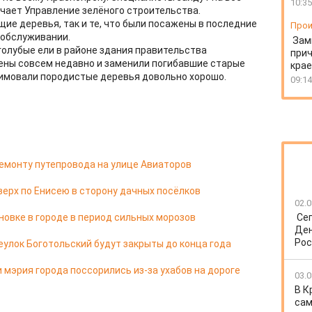
10:35
ечает Управление зелёного строительства.
ие деревья, так и те, что были посажены в последние
Прои
 обслуживании.
Зам
голубые ели в районе здания правительства
прич
ены совсем недавно и заменили погибавшие старые
крае
зимовали породистые деревья довольно хорошо.
09:14
емонту путепровода на улице Авиаторов
верх по Енисею в сторону дачных посёлков
02.0
новке в городе в период сильных морозов
Се
Ден
Рос
еулок Боготольский будут закрыты до конца года
 мэрия города поссорились из-за ухабов на дороге
03.0
В К
сам