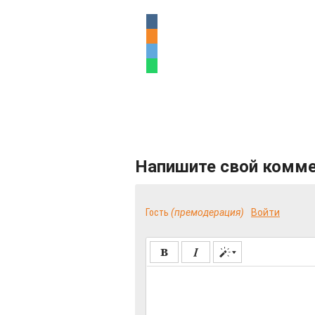
Напишите свой комм
Гость
(премодерация)
Войти