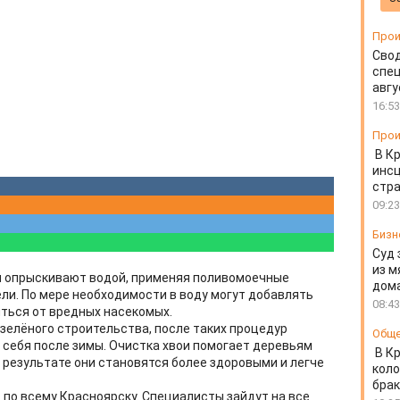
Прои
Свод
спец
авгу
16:53
Прои
В К
инс
стр
09:23
Бизн
Суд 
из м
ия опрыскивают водой, применяя поливомоечные
дом
и. По мере необходимости в воду могут добавлять
08:43
ться от вредных насекомых.
зелёного строительства, после таких процедур
Общ
 себя после зимы. Очистка хвои помогает деревьям
В К
 результате они становятся более здоровыми и легче
коло
бра
 по всему Красноярску. Специалисты зайдут на все