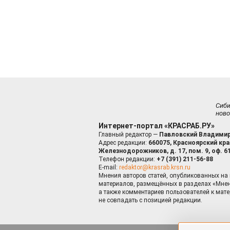
Сиб
ново
Интернет-портал «КРАСРАБ.РУ»
Главный редактор —
Павловский Владимир
Адрес редакции:
660075, Красноярский край
Железнодорожников, д. 17, пом. 9, оф. 6
Телефон редакции:
+7 (391) 211-56-88
E-mail:
redaktor@krasrab.krsn.ru
Мнения авторов статей, опубликованных на 
материалов, размещённых в разделах «Мнен
а также комментариев пользователей к мате
не совпадать с позицией редакции.
Оставаясь 
для пов