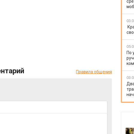
сре
моб
03.0
Кр
сво
05.0
По 
руч
ко
ентарий
Правила общения
03.0
Два
тра
нач