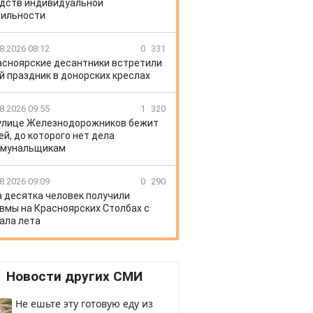
дств индивидуальной
ильности
8.2026 08:12
0
331
асноярские десантники встретили
й праздник в донорских креслах
8.2026 09:55
1
320
улице Железнодорожников бежит
ей, до которого нет дела
ммунальщикам
8.2026 09:09
0
290
 десятка человек получили
вмы на Красноярских Столбах с
ала лета
Новости других СМИ
Не ешьте эту готовую еду из