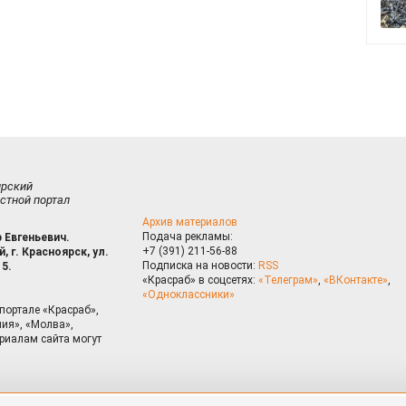
ирский
стной портал
Архив материалов
Подача рекламы:
 Евгеньевич.
+7 (391) 211-56-88
, г. Красноярск, ул.
Подписка на новости:
RSS
15.
«Красраб» в соцсетях:
«Телеграм»
,
«ВКонтакте»
,
«Одноклассники»
портале «Красраб»,
ия», «Молва»,
риалам сайта могут
на сайте, Вы даете согласие на использование cookies, которые 
ышения качества рекомендаций согласно
Политике
. Отказаться от
можно через настройки Вашего браузера.