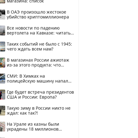
магазина: список
В ОАЭ произошло жестокое
убийство криптомиллионера
Все новости по падению
вертолета на Кавказе: читать
здесь
Таких событий не было с 1945:
чего ждать всем нам?
В магазинах России ажиотаж
из-за этого продукта: что
купить?
СМИ: В Химках на
полицейскую машину напали
и подожгли.
Где будет встреча президентов
США и России: Европа?
Такую зиму в России никто не
ждал: как так?!
На Урале из казны были
украдены 18 миллионов
рублей