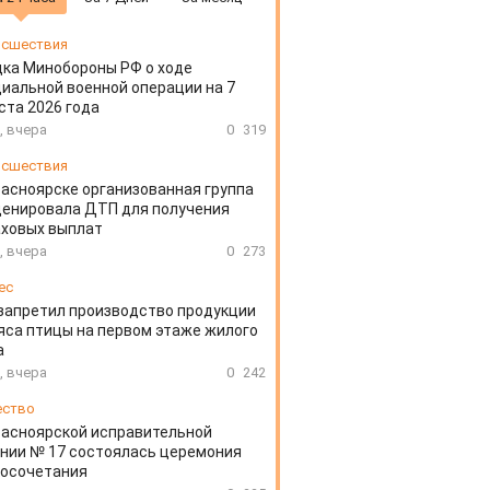
сшествия
ка Минобороны РФ о ходе
иальной военной операции на 7
ста 2026 года
, вчера
0
319
сшествия
расноярске организованная группа
ценировала ДТП для получения
аховых выплат
, вчера
0
273
ес
запретил производство продукции
яса птицы на первом этаже жилого
а
, вчера
0
242
ество
расноярской исправительной
нии № 17 состоялась церемония
косочетания