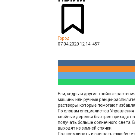
Город
07.04.2020 12:14
457
Ели, кедры и другие хвойные растен
машины или ручные ранцы-распылител
растворы, которые помогают избавля
По словам специалистов Управления 
хвойные деревья быстрее приходят в
получать больше солнечного света. В
выходят из зимней спячки.
Подкармливать и очищать ёлки будут