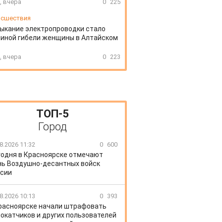
, вчера
0
225
сшествия
ыкание электропроводки стало
иной гибели женщины в Алтайском
, вчера
0
223
ТОП-5
Город
8.2026 11:32
0
600
годня в Красноярске отмечают
ь Воздушно-десантных войск
сии
8.2026 10:13
0
393
расноярске начали штрафовать
окатчиков и других пользователей