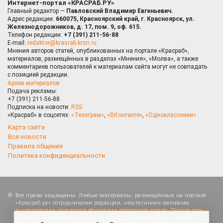
Интернет-портал «КРАСРАБ.РУ»
Главный редактор —
Павловский Владимир Евгеньевич.
Адрес редакции:
660075, Красноярский край, г. Красноярск, ул.
Железнодорожников, д. 17, пом. 9, оф. 615.
Телефон редакции:
+7 (391) 211-56-88
E-mail:
redaktor@krasrab.krsn.ru
Мнения авторов статей, опубликованных на портале «Красраб»,
материалов, размещённых в разделах «Мнения», «Молва», а также
комментариев пользователей к материалам сайта могут не совпадать
с позицией редакции.
Архив материалов
Подача рекламы:
+7 (391) 211-56-88
Подписка на новости:
RSS
«Красраб» в соцсетях:
«Телеграм»
,
«ВКонтакте»
,
«Одноклассники»
Карта сайта
Все новости
Правила общения
Политика конфиденциальности
Оставаясь на сайте, Вы даете согласие на
Все права защищены. Любые материалы, размещённые на портале
использование cookies, которые применяются для
«Красраб.ру» сотрудниками редакции, нештатными авторами
повышения качества рекомендаций согласно
и читателями, являются объектами авторского права. Полное или
Политике
. Отказаться от cookies, можно через
частичное использование материалов, размещённых на портале