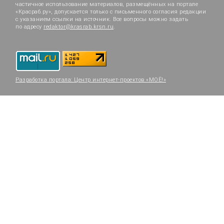
частичное использование материалов, размещённых на портале
«Красраб.ру», допускается только с письменного согласия редакции
с указанием ссылки на источник. Все вопросы можно задать
по адресу
redaktor@krasrab.krsn.ru
.
Разработка портала:
Центр интернет-проектов «МОЁ!»