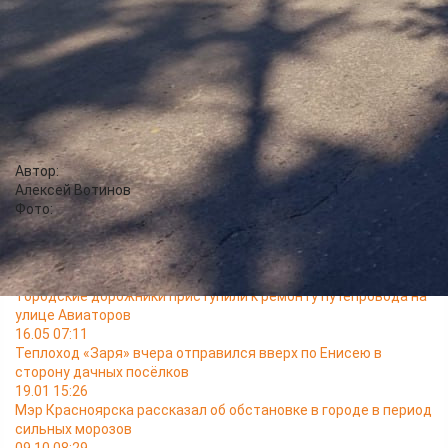
Работы обещают организовать так, чтобы не мешать
пешеходам и велосипедистам, передвигающимся по
набережной Качи.
Кроме того, сегодня депутаты Заксобрания в первом чтении
приняли проект, который
вносит изменения в закон о
тишине
. Данные поправки разрешат строителям метро
работать круглосуточно, чтобы уложиться в срок.
Автор:
Алексей Вотинов
Фото:
Читайте также
25.05 16:45
Городские дорожники приступили к ремонту путепровода на
улице Авиаторов
16.05 07:11
Теплоход «Заря» вчера отправился вверх по Енисею в
сторону дачных посёлков
19.01 15:26
Мэр Красноярска рассказал об обстановке в городе в период
сильных морозов