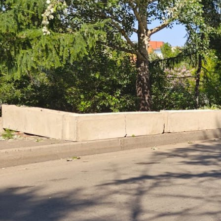
Город
13.06.2024 19:48
1820
Фото:
t.me/metrovkrsk
Телеграм-канал "Красноярское метро" после долгого
затишья решил рассказать, как продвигается реализация
масштабного проекта.
В опубликованном сегодня сообщении говорится, что
рабочие сейчас ограждают территорию в районе жилых
домов №23 и №27 на улице Конституции СССР. Там
начинается вынос инженерных сетей для строительства
притоннельного сооружения. В нём разместятся
вентиляционные и водоотливные установки, а также
эвакуационные выходы на поверхность.