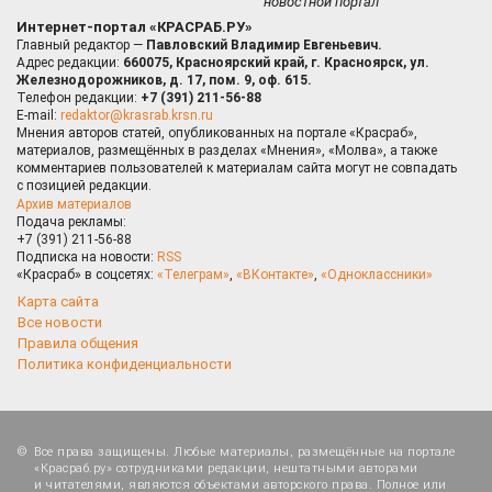
новостной портал
Интернет-портал «КРАСРАБ.РУ»
Главный редактор —
Павловский Владимир Евгеньевич.
Адрес редакции:
660075, Красноярский край, г. Красноярск, ул.
Железнодорожников, д. 17, пом. 9, оф. 615.
Телефон редакции:
+7 (391) 211-56-88
E-mail:
redaktor@krasrab.krsn.ru
Мнения авторов статей, опубликованных на портале «Красраб»,
материалов, размещённых в разделах «Мнения», «Молва», а также
комментариев пользователей к материалам сайта могут не совпадать
с позицией редакции.
Архив материалов
Подача рекламы:
+7 (391) 211-56-88
Подписка на новости:
RSS
«Красраб» в соцсетях:
«Телеграм»
,
«ВКонтакте»
,
«Одноклассники»
Карта сайта
Все новости
Правила общения
Политика конфиденциальности
Все права защищены. Любые материалы, размещённые на портале
«Красраб.ру» сотрудниками редакции, нештатными авторами
и читателями, являются объектами авторского права. Полное или