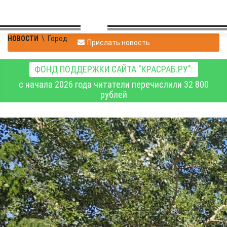
НОВОСТИ
\
Город
Прислать новость
ФОНД ПОДДЕРЖКИ САЙТА "КРАСРАБ.РУ":
с начала 2026 года читатели перечислили 32 800
рублей
В Красноярске
готовятся строить
притоннельное
сооружение метро