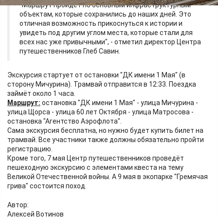
"Маршрут пройдёт по основным инфраструктурным
объектам, которые сохранились до наших дней. Это
отличная возможность прикоснуться к истории и
увидеть под другим углом места, которые стали для
всех нас уже привычными", - отметил директор Центра
путешественников Глеб Савин.
Экскурсия стартует от остановки "ДК имени 1 Мая" (в
сторону Мичурина). Трамвай отправится в 12:33. Поездка
займёт около 1 часа.
Маршрут:
остановка "ДК имени 1 Мая" - улица Мичурина -
улица Щорса - улица 60 лет Октября - улица Матросова -
остановка "Агентство Аэрофлота".
Сама экскурсия бесплатна, но нужно будет купить билет на
трамвай. Все участники также должны обязательно пройти
регистрацию.
Кроме того, 7 мая Центр путешественников проведёт
пешеходную экскурсию с элементами квеста на тему
Великой Отечественной войны. А 9 мая в экопарке "Гремячая
грива" состоится поход.
Автор:
Алексей Вотинов