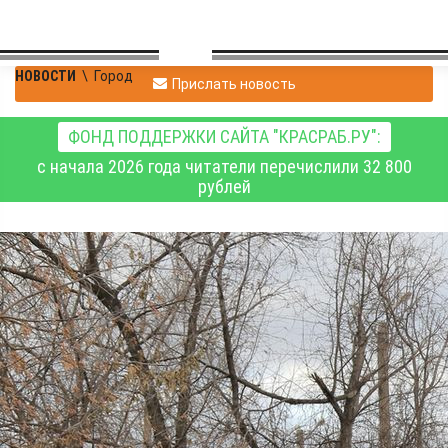
НОВОСТИ
\
Город
Прислать новость
ФОНД ПОДДЕРЖКИ САЙТА "КРАСРАБ.РУ":
с начала 2026 года читатели перечислили 32 800
рублей
1 мая в Красноярске
состоится трамвайная
экскурсия, посвящённая
трудовым подвигам
горожан