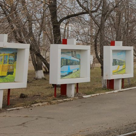
Город
27.04.2024 17:31
2057
Фото:
admkrsk.ru
Красноярцев приглашают на трамвайную экскурсию.
Мероприятие состоится 1 мая и будет посвящено трудовым
подвигам горожан в годы Великой Отечественной войны.
Экскурсоводом станет сотрудник Центра путешественников.
Он расскажет историю беспримерного подвига и
героического труда красноярцев. В частности, участники
трамвайной экскурсии услышат историю завода "Красмаш".