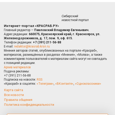
Сибирский
новостной портал
Интернет-портал «КРАСРАБ.РУ»
Главный редактор —
Павловский Владимир Евгеньевич.
Адрес редакции:
660075, Красноярский край, г. Красноярск, ул.
Железнодорожников, д. 17, пом. 9, оф. 615.
Телефон редакции:
+7 (391) 211-56-88
E-mail:
redaktor@krasrab.krsn.ru
Мнения авторов статей, опубликованных на портале «Красраб»,
материалов, размещённых в разделах «Мнения», «Молва», а также
комментариев пользователей к материалам сайта могут не совпадать
с позицией редакции.
Архив материалов
Подача рекламы:
+7 (391) 211-56-88
Подписка на новости:
RSS
«Красраб» в соцсетях:
«Телеграм»
,
«ВКонтакте»
,
«Одноклассники»
Карта сайта
Все новости
Правила общения
Политика конфиденциальности