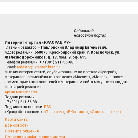
Сибирский
новостной портал
Интернет-портал «КРАСРАБ.РУ»
Главный редактор —
Павловский Владимир Евгеньевич.
Адрес редакции:
660075, Красноярский край, г. Красноярск, ул.
Железнодорожников, д. 17, пом. 9, оф. 615.
Телефон редакции:
+7 (391) 211-56-88
E-mail:
redaktor@krasrab.krsn.ru
Мнения авторов статей, опубликованных на портале «Красраб»,
материалов, размещённых в разделах «Мнения», «Молва», а также
комментариев пользователей к материалам сайта могут не совпадать
с позицией редакции.
Архив материалов
Подача рекламы:
+7 (391) 211-56-88
Подписка на новости:
RSS
«Красраб» в соцсетях:
«Телеграм»
,
«ВКонтакте»
,
«Одноклассники»
Карта сайта
Все новости
Правила общения
Политика конфиденциальности