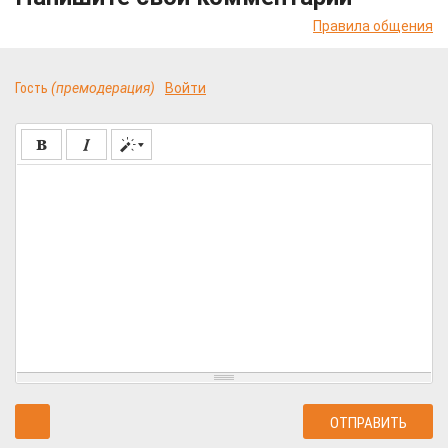
Правила общения
Гость
(премодерация)
Войти