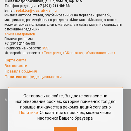
Железнодорожников, д. 17, пом. 9, оф. 615.
Телефон редакции:
+7 (391) 211-56-88
E-mail:
redaktor@krasrab.krsn.ru
Мнения авторов статей, опубликованных на портале «Красраб»,
материалов, размещённых в разделах «Мнения», «Молва», а также
комментариев пользователей к материалам сайта могут не совпадать
с позицией редакции.
Архив материалов
Подача рекламы:
+7 (391) 211-56-88
Подписка на новости:
RSS
«Красраб» в соцсетях:
«Телеграм»
,
«ВКонтакте»
,
«Одноклассники»
Карта сайта
Все новости
Правила общения
Политика конфиденциальности
Оставаясь на сайте, Вы даете согласие на
Все права защищены. Любые материалы, размещённые на портале
использование cookies, которые применяются для
«Красраб.ру» сотрудниками редакции, нештатными авторами
повышения качества рекомендаций согласно
и читателями, являются объектами авторского права. Полное или
Политике
. Отказаться от cookies, можно через
частичное использование материалов, размещённых на портале
настройки Вашего браузера.
«Красраб.ру», допускается только с письменного согласия редакции
с указанием ссылки на источник. Все вопросы можно задать
по адресу
redaktor@krasrab.krsn.ru
.