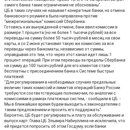
самого банка такие ограничения не обоснованы".
ЦБ в таких случаях не называет конкретные банки, но отмена
банковского роуминга была направлена против
"межрегиональных" комиссий Сбербанка.
Готовясь к их вынужденной отмене, банк ввел комиссии в
размере 1 процента (но не более 1 тысячи рублей) за все
переводы на сумму более 50 тысяч рублей в месяц на свои
карты, а со 2 июня установил такую же комиссию за все
переводы через банкоматы, независимо от суммы,
оправдывая это тем, что через этот канал идет лишь 1
процент операций. При этом переводы за пределы Сбербанка
на сумму до 100 тысяч рублей для его клиентов стали
бесплатны с присоединением банка к Системе быстрых
платежей.
"Для регулирования в необходимых случаях предельных
величин таких комиссий и лимитов операций Банку России
требуются соответствующие полномочия, по аналогии с
комиссиями в рамках платежных систем, - сообщили в ЦБ. -
Мы в ближайшее время будем выходить к законодателям с
таким предложением и просить его поддержать".
Вероятно, ЦБ будет регулировать и плату за обслуживание и
выпуск карт. Глава ЦБ Эльвира Набиуллина не исключила, что
ей придется попросить об этом Госдуму, если банки