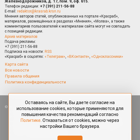
Железнодорожников, д. 17, пом. 9, оф. 615.
Телефон редакции:
+7 (391) 211-56-88
E-mail:
redaktor@krasrab.krsn.ru
Мнения авторов статей, опубликованных на портале «Красраб»,
материалов, размещённых в разделах «Мнения», «Молва», а также
комментариев пользователей к материалам сайта могут не совпадать
с позицией редакции.
Архив материалов
Подача рекламы:
+7 (391) 211-56-88
Подписка на новости:
RSS
«Красраб» в соцсетях:
«Телеграм»
,
«ВКонтакте»
,
«Одноклассники»
Карта сайта
Все новости
Правила общения
Политика конфиденциальности
Оставаясь на сайте, Вы даете согласие на
Все права защищены. Любые материалы, размещённые на портале
использование cookies, которые применяются для
«Красраб.ру» сотрудниками редакции, нештатными авторами
повышения качества рекомендаций согласно
и читателями, являются объектами авторского права. Полное или
Политике
. Отказаться от cookies, можно через
частичное использование материалов, размещённых на портале
настройки Вашего браузера.
«Красраб.ру», допускается только с письменного согласия редакции
с указанием ссылки на источник. Все вопросы можно задать
по адресу
redaktor@krasrab.krsn.ru
.