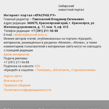
Сибирский
новостной портал
Интернет-портал «КРАСРАБ.РУ»
Главный редактор —
Павловский Владимир Евгеньевич.
Адрес редакции:
660075, Красноярский край, г. Красноярск, ул.
Железнодорожников, д. 17, пом. 9, оф. 615.
Телефон редакции:
+7 (391) 211-56-88
E-mail:
redaktor@krasrab.krsn.ru
Мнения авторов статей, опубликованных на портале «Красраб»,
материалов, размещённых в разделах «Мнения», «Молва», а также
комментариев пользователей к материалам сайта могут не совпадать
с позицией редакции.
Архив материалов
Подача рекламы:
+7 (391) 211-56-88
Подписка на новости:
RSS
«Красраб» в соцсетях:
«Телеграм»
,
«ВКонтакте»
,
«Одноклассники»
Карта сайта
Все новости
Правила общения
Политика конфиденциальности
Оставаясь на сайте, Вы даете согласие на