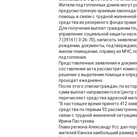
Жители подтопленных домов могут ра
предусмотренную краевым законода
помощь в связи с трудной жизненной 
средства из резервного фонда прави
Для получения выплат гражданам по
управление социальной защиты населе
7 (39161) 3-26-70), написать заявле
рождении, документы, подтверждающ
жилом помещении, справку из МЧС, 
подтопления.
Представленные заявления и докуме
составления акта рассмотрит комис
решение о выделении помощи и опре
проходят ежедневно.
После этого списки граждан, по кото
сумм выплат направляются в Центр с
перечисляет средства адресной мат
"В настоящее время принято 412 зая
средства по первым 92 рассмотренны
связи с трудной жизненной ситуацие
Ирина Пастухова.
Глава региона Александр Усс дал по
жителей Канска наибольший размер к