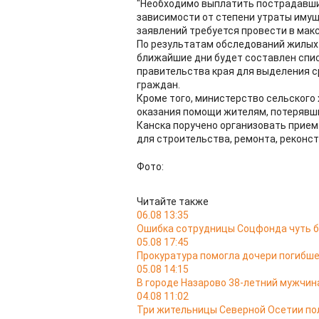
"Необходимо выплатить пострадавши
зависимости от степени утраты иму
заявлений требуется провести в макс
По результатам обследований жилых
ближайшие дни будет составлен спис
правительства края для выделения с
граждан.
Кроме того, министерство сельского
оказания помощи жителям, потерявш
Канска поручено организовать прие
для строительства, ремонта, реконст
Фото:
Читайте также
06.08 13:35
Ошибка сотрудницы Соцфонда чуть б
05.08 17:45
Прокуратура помогла дочери погибш
05.08 14:15
В городе Назарово 38-летний мужчин
04.08 11:02
Три жительницы Северной Осетии пол