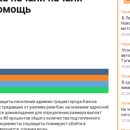
помощь
Прои
В Л
Ново
мот
04:03
Общ
Усп
авто
Туг
10:43
Прои
В ср
ликв
07:29
защиты населения администрации города Канска
Прои
страдавших от разлива реки Кан, на оказание адресной
На т
се домовладения для определения размера выплат.
сего
ло 80 процентов общего количества подтопленного
12:26
пециалисты соцзащиты планируют обойти в
завершится откачка воды.