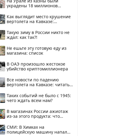
На Урале из казны были
украдены 18 миллионов
рублей
Как выглядит место крушение
вертолета на Кавказе:
смотреть
Такую зиму в России никто не
ждал: как так?!
Не ешьте эту готовую еду из
магазина: список
В ОАЭ произошло жестокое
убийство криптомиллионера
Все новости по падению
вертолета на Кавказе: читать
здесь
Таких событий не было с 1945:
чего ждать всем нам?
В магазинах России ажиотаж
из-за этого продукта: что
купить?
СМИ: В Химках на
полицейскую машину напали