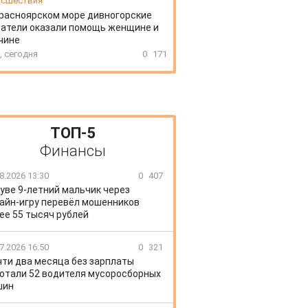
сшествия
расноярском море дивногорские
атели оказали помощь женщине и
чине
, сегодня
0
171
ТОП-5
Финансы
8.2026 13:30
0
407
уве 9-летний мальчик через
айн-игру перевёл мошенников
ее 55 тысяч рублей
7.2026 16:50
0
321
чти два месяца без зарплаты
отали 52 водителя мусоросборных
шин