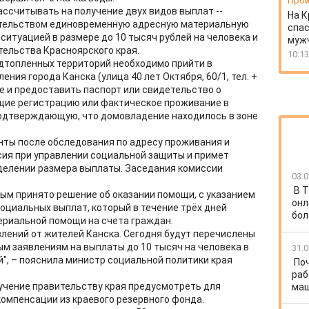
Прои
ссчитывать на получение двух видов выплат --
На К
тельством единовременную адресную материальную
спас
ситуацией в размере до 10 тысяч рублей на человека и
муж
тельства Красноярского края.
10:13
дтопленных территорий необходимо прийти в
ния города Канска (улица 40 лет Октября, 60/1, тел. +
ние и предоставить паспорт или свидетельство о
ие регистрацию или фактическое проживание в
подтверждающую, что домовладение находилось в зоне
нты после обследования по адресу проживания и
сия при управлении социальной защиты и примет
делении размера выплаты. Заседания комиссии
03.0
В Т
рым принято решение об оказании помощи, с указанием
онл
оциальных выплат, который в течение трёх дней
бол
ериальной помощи на счета граждан.
влений от жителей Канска. Сегодня будут перечислены
м заявлениям на выплаты до 10 тысяч на человека в
31.0
й", – пояснила министр социальной политики края
По
раб
ручение правительству края предусмотреть для
ма
омпенсации из краевого резервного фонда.