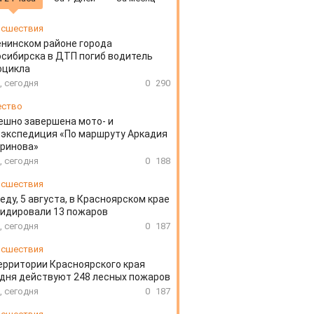
сшествия
енинском районе города
сибирска в ДТП погиб водитель
оцикла
, сегодня
0
290
ество
ешно завершена мото- и
экспедиция «По маршруту Аркадия
аринова»
, сегодня
0
188
сшествия
еду, 5 августа, в Красноярском крае
идировали 13 пожаров
, сегодня
0
187
сшествия
ерритории Красноярского края
дня действуют 248 лесных пожаров
, сегодня
0
187