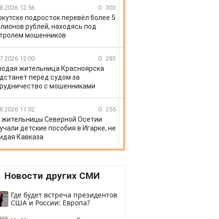
8.2026 12:56
0
303
ркутске подросток перевёл более 5
лионов рублей, находясь под
тролем мошенников
7.2026 12:00
0
283
одая жительница Красноярска
дстанет перед судом за
рудничество с мошенниками
8.2026 11:02
0
255
 жительницы Северной Осетии
учали детские пособия в Игарке, не
идая Кавказа
Новости других СМИ
Где будет встреча президентов
США и России: Европа?