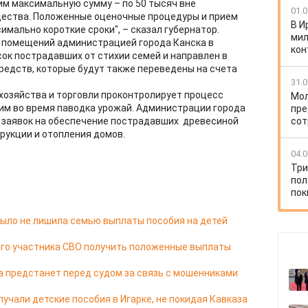
м максимальную сумму – по 50 тысяч вне
01.0
щества. Положенные оценочные процедуры и прием
В И
имально короткие сроки", – сказал губернатор.
мил
 помещений администрацией города Канска в
кон
ок пострадавших от стихии семей и направлен в
редств, которые будут также переведены на счета
31.0
 хозяйства и торговли проконтролирует процесс
Мол
им во время паводка урожай. Администрации города
пре
м заявок на обеспечение пострадавших древесиной
сот
рукции и отопления домов.
04.0
Три
пол
пок
ыло не лишила семью выплаты пособия на детей
его участника СВО получить положенные выплаты
а предстанет перед судом за связь с мошенниками
учали детские пособия в Игарке, не покидая Кавказа