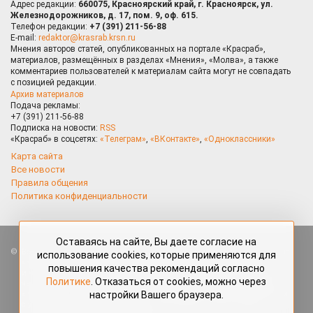
Адрес редакции:
660075, Красноярский край, г. Красноярск, ул.
Железнодорожников, д. 17, пом. 9, оф. 615.
Телефон редакции:
+7 (391) 211-56-88
E-mail:
redaktor@krasrab.krsn.ru
Мнения авторов статей, опубликованных на портале «Красраб»,
материалов, размещённых в разделах «Мнения», «Молва», а также
комментариев пользователей к материалам сайта могут не совпадать
с позицией редакции.
Архив материалов
Подача рекламы:
+7 (391) 211-56-88
Подписка на новости:
RSS
«Красраб» в соцсетях:
«Телеграм»
,
«ВКонтакте»
,
«Одноклассники»
Карта сайта
Все новости
Правила общения
Политика конфиденциальности
Оставаясь на сайте, Вы даете согласие на
Все права защищены. Любые материалы, размещённые на портале
использование cookies, которые применяются для
«Красраб.ру» сотрудниками редакции, нештатными авторами
повышения качества рекомендаций согласно
и читателями, являются объектами авторского права. Полное или
Политике
. Отказаться от cookies, можно через
частичное использование материалов, размещённых на портале
настройки Вашего браузера.
«Красраб.ру», допускается только с письменного согласия редакции
с указанием ссылки на источник. Все вопросы можно задать