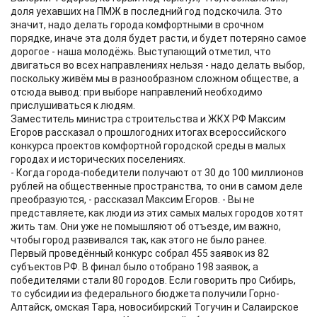
доля уехавших на ПМЖ в последний год подскочила. Это
значит, надо делать города комфортными в срочном
порядке, иначе эта доля будет расти, и будет потеряно самое
дорогое - наша молодёжь. Выступающий отметил, что
двигаться во всех направлениях нельзя - надо делать выбор,
поскольку живём мы в разнообразном сложном обществе, а
отсюда вывод: при выборе направлений необходимо
прислушиваться к людям.
Заместитель министра строительства и ЖКХ РФ Максим
Егоров рассказал о прошлогодних итогах всероссийского
конкурса проектов комфортной городской среды в малых
городах и исторических поселениях.
- Когда города-победители получают от 30 до 100 миллионов
рублей на общественные пространства, то они в самом деле
преобразуются, - рассказал Максим Егоров. - Вы не
представляете, как люди из этих самых малых городов хотят
жить там. Они уже не помышляют об отъезде, им важно,
чтобы город развивался так, как этого не было ранее.
Первый проведённый конкурс собрал 455 заявок из 82
субъектов РФ. В финал было отобрано 198 заявок, а
победителями стали 80 городов. Если говорить про Сибирь,
то субсидии из федерального бюджета получили Горно-
Алтайск, омская Тара, новосибирский Тогучин и Салаирское