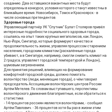
созданию. Два оставшихся вакантных места будут
определены в конкурсе, условия которого станут известны в
ближайшее время. Новосибирск, Томск и Красноярск - в
числе основных претендентов.
Здоровье города
Управляющий партнёр УК "Спутник" Булат Столяров привёл
интересные подробности социального здоровья города,
ссылаясь на опыт таких крупных мегаполисов, как Лондон,
Нью-Йорк, Сингапур, которые формируют качество и
продолжительность жизни, управляя процессом старением
населения, городским климатом (раскалённые города
убивают, а в Сингапуре, например, смогли снизить климат на
2 градуса; управляет городской температурой и Лондон),
шумовым загрязнением.
Для принятия решений, влияющих на формирование
комфортной городской среды, должно помогать
волонтёрство (люди, меняющие города), о чём говорил
председатель Ассоциации волонтёрских центров России
Артём Метелев. По словам выступавшего, перспективы
волонтёрского движения благоприятные, если обратиться к
статистике.
- 14 процентов россиян являются волонтёрами, - сообщил
Артём Павлович. - 36 процентов хотя бы раз в жизни этим