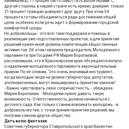
занимались, 17 процентов готовы стать волонтёрами. С
другой стороны, в нашей стране есть кризис доверия: только
21 процент граждан доверяет друг другу. При этом 54
процента готовы объединиться ради достижения общей
цели, особенно если речь идёт о формировании городской
комфортной среды.
Но добровольцы - это всё-таки поддержка и помощь в
реализации уже подготовленных проектов, а для принятия
решений нужен иной уровень компетенции общественных
активистов. Об этом говорила председатель Молодёжного
парламента при Госдуме РФ Мария Воропаевой,
рассказавшая, что в Красноярском крае обсуждался вопрос
о наделении молодёжного парламента законодательным
правом. По её словам, "это очень значимый инструмент,
когда молодые люди на уровне губернатора, депутатов,
уполномоченных, могут инициировать принятие законов".
- Важно чувствовать свою сопричастность, - убеждена
Мария Воропаева. - Молодёжи нужно давать такую
возможность. Ответственность должна начинаться с
детского сада. Как только станем вовлекать молодёжь - в
добровольчестве, с точки зрения принятия решений, мы
получим совсем другое общество.
Дать волю фантазии
Советник губернатора Ставропольского края Валентин