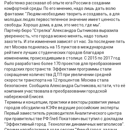
Работенко рассказал об опыте юга России в создании
комфортной среды. По его мнению, надо лишь дать волю
фантазии: "Людям необходимо творить и создавать, а для
молодых людях первостепенное значение имеет ценность
свободы. Хорошо дома, а дом, это место, где мы".
Партнёр бюро "Стрелка" Александра Сытникова выразила
уверенность, что города можно менять, надо только
захотеть. И эти изменения зависят от нас. За последние пять
лет Москва поднялась на 15 пунктов в международном
рейтинге лучших студенческих городов благодаря
изменениям, происходившим в столице. С 2015 по 2017 год
было разработано более 170 проектов для преобразования
городских пространств. Эффектами программы стали
сокращение количества ДТП при увеличении средней
скорости транспорта на 12 процентов. Москва стала
безопаснее. Сообщила Александра Сытникова, кстати, что её
компания участвовала в преобразовании городской
набережной Енисея.
Термины и концепции, практики и векторы развития умных
городов обсудили на КЭФе ведущие российские эксперты.
Первый заместитель руководителя Аналитического центра
при правительстве РФ Глеб Покатович выступил с докладом
"Эффективный город. Технологии динамичных мегаполисов".
Своими наработками в ходе сессии "Умный город: задачи