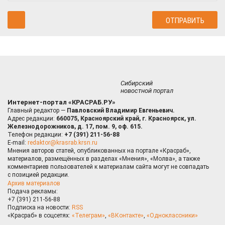
Сибирский
новостной портал
Интернет-портал «КРАСРАБ.РУ»
Главный редактор —
Павловский Владимир Евгеньевич.
Адрес редакции:
660075, Красноярский край, г. Красноярск, ул.
Железнодорожников, д. 17, пом. 9, оф. 615.
Телефон редакции:
+7 (391) 211-56-88
E-mail:
redaktor@krasrab.krsn.ru
Мнения авторов статей, опубликованных на портале «Красраб»,
материалов, размещённых в разделах «Мнения», «Молва», а также
комментариев пользователей к материалам сайта могут не совпадать
с позицией редакции.
Архив материалов
Подача рекламы:
+7 (391) 211-56-88
Подписка на новости:
RSS
«Красраб» в соцсетях:
«Телеграм»
,
«ВКонтакте»
,
«Одноклассники»