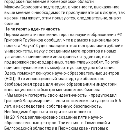
городское поселение в Кемеровской области.
Максим Борисович подтвердил, в частности, высказанное
выше мнение о необходимости прислушиваться к людям, так
как они там живут, этим пользуются, следовательно, знают
больше.
Не потерять идентичность
Первый заместитель министерства науки и образования РФ
Григорий Трубников сообщил, что в рамках национального
проекта "Наука" будет вкладываться полтриллиона рублей в
университеты, науку с созданием мега-проектов и новых
установок, привлечение иностранных студентов, но с
поддержкой своих одарённых, талантливых ребят. По этой
причине нужно менять комфортную среду для обитания.
Здесь поможет конкурс научно-образовательных центров
(НОЦ). Это инновационный кластер, где абсолютно
безбарьерная среда для науки, образования и индустрии,
инновационного и быстро меняющегося бизнеса.
- Мы можем потерять свою идентичность, - предупредил
Григорий Владимирович, - если не изменим ситуацию за 5-6
лет, а как следствие, собственную безопасность.
Необходимо бороться за приток интеллекта.
На 2019 год запланировано создание пяти научно-
образовательных центров. Три из них - в Тюменской и
Белгородской областях и в Пермском крае - готовы к