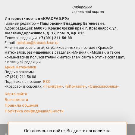
Сибирский
новостной портал
Интернет-портал «КРАСРАБ.РУ»
Главный редактор —
Павловский Владимир Евгеньевич.
Адрес редакции:
660075, Красноярский край, г. Красноярск, ул.
Железнодорожников, д. 17, пом. 9, оф. 615.
Телефон редакции:
+7 (391) 211-56-88
E-mail:
redaktor@krasrab.krsn.ru
Мнения авторов статей, опубликованных на портале «Красраб»,
материалов, размещённых в разделах «Мнения», «Молва», а также
комментариев пользователей к материалам сайта могут не совпадать
с позицией редакции.
Архив материалов
Подача рекламы:
+7 (391) 211-56-88
Подписка на новости:
RSS
«Красраб» в соцсетях:
«Телеграм»
,
«ВКонтакте»
,
«Одноклассники»
Карта сайта
Все новости
Правила общения
Политика конфиденциальности
Оставаясь на сайте, Вы даете согласие на