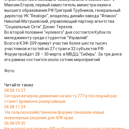
Максим Егоров, первый заместитель министра науки и
высшего образования РФ Григорий Трубников, генеральный
директор УК "Realogic", владелец дизайн-завода "Флакон"
Николай Матушевский, управляющий партнер агентства
"Социальные Сети" Денис Терехов.
Во второй половине "нулевого" дня состоится Кубок по
менеджменту среди студентов "Управляй".
Всего в КЭФ-209 примут участие более шести тысяч
участников и гостей из 27 стран и 32 субъектов РФ.
Форум пройдёт 28 – 30 марта в МВДЦ "Сибирь". За три дня в
его рамках состоится около сотник мероприятий.
Фото:
Читайте также
08.08 15:37
Сегодня вечером движение на мосту 777 в последний раз
станет временно реверсивным
06.08 11:34
На сельскохозяйственном форуме показали новые
инженерные решения для АПК края
06.08 09:35
На экспорт и в регионы РФ из Красноярского края отправлено