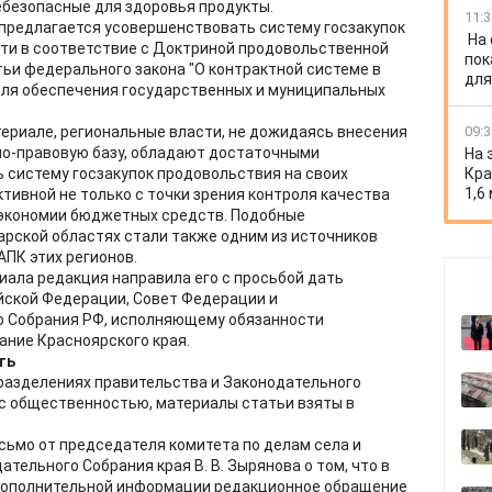
безопасные для здоровья продукты.
11:3
 предлагается усовершенствовать систему госзакупок
На
сти в соответствие с Доктриной продовольственной
пок
ьи федерального закона "О контрактной системе в
для
 для обеспечения государственных и муниципальных
09:3
атериале, региональные власти, не дожидаясь внесения
о-правовую базу, обладают достаточными
На 
Кра
 систему госзакупок продовольствия на своих
1,6
тивной не только с точки зрения контроля качества
я экономии бюджетных средств. Подобные
арской областях стали также одним из источников
АПК этих регионов.
иала редакция направила его с просьбой дать
йской Федерации, Совет Федерации и
о Собрания РФ, исполняющему обязанности
ание Красноярского края.
ть
разделениях правительства и Законодательного
 с общественностью, материалы статьи взяты в
сьмо от председателя комитета по делам села и
ельного Собрания края В. В. Зырянова о том, что в
дополнительной информации редакционное обращение