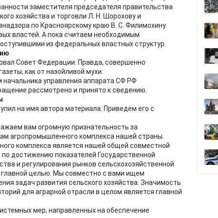
анности заместителя председателя правительства
ого хозяйства и торговли Л. Н. Шорохову и
надзора по Красноярскому краю В. С. Филимохину.
вых властей. А пока считаем необходимым
поступившими из федеральных властных структур.
нию
овал Совет Федерации. Правда, совершенно
азеты, как от назойливой мухи.
м начальника управления аппарата СФ РФ
бращение рассмотрено и принято к сведению.
ы
упил на имя автора материала. Приведём его с
ажаем вам огромную признательность за
ам агропромышленного комплекса нашей страны.
ого комплекса является нашей общей совместной
й по достижению показателей Государственной
ства и регулирования рынков сельскохозяйственной
- главной целью. Мы совместно с вами ищем
ния задач развития сельского хозяйства. Значимость
иторий для аграрной отрасли в целом является главной
истемных мер, направленных на обеспечение