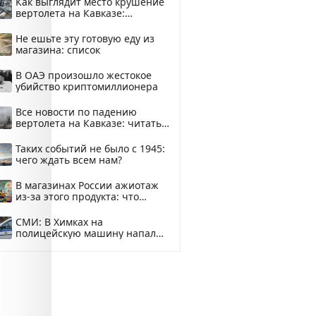
Как выглядит место крушение
вертолета на Кавказе:
смотреть
Не ешьте эту готовую еду из
магазина: список
В ОАЭ произошло жестокое
убийство криптомиллионера
Все новости по падению
вертолета на Кавказе: читать
здесь
Таких событий не было с 1945:
чего ждать всем нам?
В магазинах России ажиотаж
из-за этого продукта: что
купить?
СМИ: В Химках на
полицейскую машину напали
и подожгли.