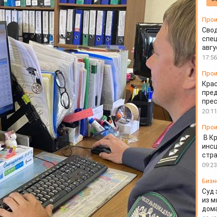
Прои
Свод
спец
авгу
17:56
Прои
Крас
пред
пре
20:11
Прои
В К
инс
стр
09:23
Бизн
Суд 
из м
дом