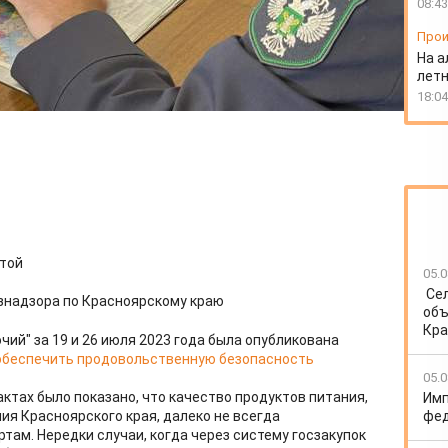
08:43
Прои
На а
лет
18:04
отой
05.0
Се
знадзора по Красноярскому краю
объ
Кра
чий" за 19 и 26 июля 2023 года была опубликована
обеспечить продовольственную безопасность
05.0
актах было показано, что качество продуктов питания,
Имп
фед
я Красноярского края, далеко не всегда
ам. Нередки случаи, когда через систему госзакупок