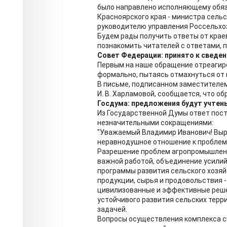
было направлено исполняющему обяз
Красноярского края - министра сельск
руководителю управления Россельхоз
Будем рады получить ответы от крае
познакомить читателей с ответами, 
Совет Федерации: принято к сведе
Первым на наше обращение отреагир
формально, пытаясь отмахнуться от г
В письме, подписанном заместителе
И. В. Харламовой, сообщается, что о
Госдума: предложения будут учтен
Из Государственной Думы ответ пост
незначительными сокращениями:
"Уважаемый Владимир Иванович! Выр
неравнодушное отношение к проблем
Разрешение проблем агропромышленн
важной работой, объединение усили
программы развития сельского хозяй
продукции, сырья и продовольствия 
цивилизованные и эффективные реше
устойчивого развития сельских терр
задачей.
Вопросы осуществления комплекса с