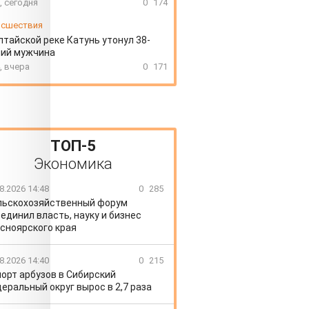
, сегодня
0
174
сшествия
лтайской реке Катунь утонул 38-
ний мужчина
, вчера
0
171
ТОП-5
Экономика
8.2026 14:48
0
285
льскохозяйственный форум
единил власть, науку и бизнес
сноярского края
8.2026 14:40
0
215
орт арбузов в Сибирский
еральный округ вырос в 2,7 раза