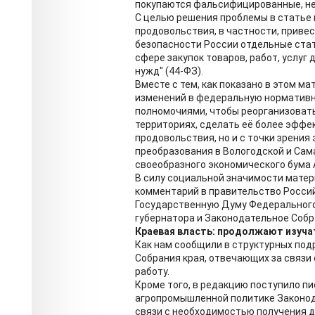
покупаются фальсифицированные, не
С целью решения проблемы в статье
продовольствия, в частности, приве
безопасности России отдельные стат
сфере закупок товаров, работ, услуг
нужд" (44-ФЗ).
Вместе с тем, как показано в этом м
изменений в федеральную нормативн
полномочиями, чтобы реорганизовать
территориях, сделать её более эффек
продовольствия, но и с точки зрени
преобразования в Вологодской и Сам
своеобразного экономического бума 
В силу социальной значимости матер
комментарий в правительство Росси
Государственную Думу Федеральног
губернатора и Законодательное Собр
Краевая власть: продолжают изуча
Как нам сообщили в структурных под
Собрания края, отвечающих за связи
работу.
Кроме того, в редакцию поступило пи
агропромышленной политике Законодат
связи с необходимостью получения 