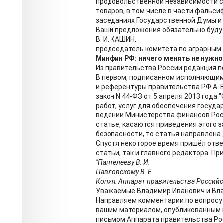
продовольственной независимости с
товаров, в том числе в части фальс
заседаниях Государственной Думы и 
Ваши предложения обязательно будут
В. И. КАШИН,
председатель комитета по аграрным
Минфин РФ: ничего менять не нужно
Из правительства России редакция п
В первом, подписанном исполняющим
и референтуры правительства РФ А. 
закон N 44-ФЗ от 5 апреля 2013 года 
работ, услуг для обеспечения госуд
ведении Министерства финансов Рос
статье, касаются приведения этого 
безопасности, то статья направлена 
Спустя некоторое время пришёл отве
статьи, так и главного редактора. Пр
"Пантелееву В. И.
Павловскому В. Е.
Копия: Аппарат правительства Россий
Уважаемые Владимир Иванович и Вла
Направляем комментарии по вопросу 
вашим материалом, опубликованным в
письмом Аппарата правительства Рос