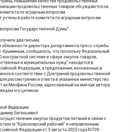
траны, повышения качества продовольственных
ификации продовольственных товаров обсуждаются на
комитета по аграрным вопросам.
 учтены в работе комитета по аграрным вопросам.
 вопросам Государственной Думы".
олучила два письма.
 обязанности директора департамента пресс-службы
В. Крыминым, сообщалось, что поскольку Федеральный
"О контрактной системе в сфере закупок товаров,
арственных и муниципальных нужд" находится в
сийской Федерации, а предложения, изложенные в
закона в соответствие с Доктриной продовольственной
для рассмотрения и ответа в указанное министерство.
т из Минфина России, адресованный на имя как автора
иведём его целиком.
ской Федерации.
димир Евгеньевич!
осуществления закупок продуктов питания в связи с
 газете "Красноярский рабочий" и направленным
сийской Федерации от 3 августа 2023 года N П39-