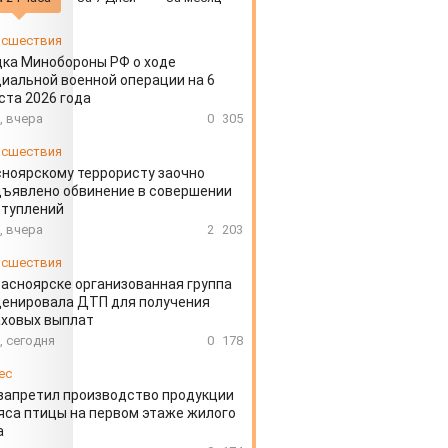
сшествия
ка Минобороны РФ о ходе
иальной военной операции на 6
ста 2026 года
, вчера
0
305
сшествия
ноярскому террористу заочно
ъявлено обвинение в совершении
ступлений
, вчера
2
203
сшествия
расноярске организованная группа
ценировала ДТП для получения
аховых выплат
, сегодня
0
178
ес
запретил производство продукции
яса птицы на первом этаже жилого
а