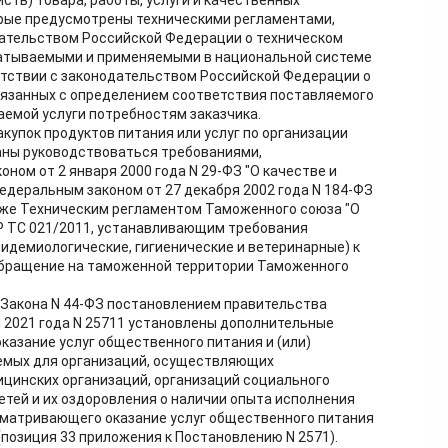
ств) товара, работы, услуги и качественных
орые предусмотрены техническими регламентами,
дательством Российской Федерации о техническом
батываемыми и применяемыми в национальной системе
етствии с законодательством Российской Федерации о
вязанных с определением соответствия поставляемого
аемой услуги потребностям заказчика.
купок продуктов питания или услуг по организации
заны руководствоваться требованиями,
ом от 2 января 2000 года N 29-ФЗ "О качестве и
едеральным законом от 27 декабря 2002 года N 184-ФЗ
акже Техническим регламентом Таможенного союза "О
Р ТС 021/2011, устанавливающим требования
идемиологические, гигиенические и ветеринарные) к
обращение на таможенной территории Таможенного
1 Закона N 44-ФЗ постановлением правительства
 2021 года N 25711 установлены дополнительные
оказание услуг общественного питания и (или)
аемых для организаций, осуществляющих
цинских организаций, организаций социального
етей и их оздоровления о наличии опыта исполнения
сматривающего оказание услуг общественного питания
(позиция 33 приложения к Постановлению N 2571).