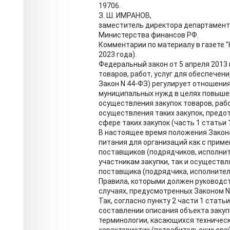
19706.
З. Ш. ИМРАНОВ,
заместитель директора департамент
Министерства финансов РФ.
Комментарии по материалу в газете "
2023 года).
Федеральный закон от 5 апреля 2013 
товаров, работ, услуг для обеспечен
Закон N 44-ФЗ) регулирует отношени
муниципальных нужд в целях повыше
осуществления закупок товаров, рабо
осуществления таких закупок, предо
сфере таких закупок (часть 1 статьи 
В настоящее время положения Закон
питания для организаций как с прим
поставщиков (подрядчиков, исполнит
участникам закупки, так и осуществл
поставщика (подрядчика, исполнител
Правила, которыми должен руководст
случаях, предусмотренных Законом N 
Так, согласно пункту 2 части 1 стать
составлении описания объекта закуп
терминологии, касающихся техничес