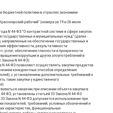
а бюджетной политики в отраслях экономики
Красноярский рабочий" (номера за 19 и 26 июля
года N 44-ФЗ "О контрактной системе в сфере закупок
ия государственных и муниципальных нужд" (далее -
я, направленные на обеспечение государственных и
ния эффективности, результативности
т, услуг, обеспечения гласности и прозрачности
твращения коррупции и других злоупотреблений в
1 Закона N 44-ФЗ).
а N 44-ФЗ позволяют осуществлять закупки продуктов
енением конкурентных способов определения
елей), с установлением дополнительных требований к
ять такие закупки у единственного
я).
воваться заказчик при описании объекта закупки в
44-ФЗ, установлены статьёй 33 Закона N 44-ФЗ.
и 33 Закона N 44-ФЗ допускается использование при
ки показателей, требований, условных обозначений и
ких характеристик, функциональных