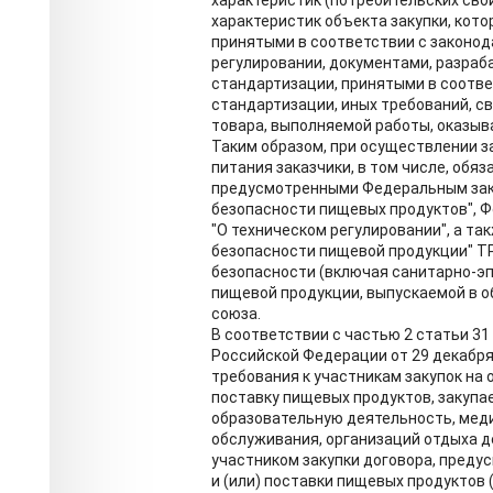
характеристик (потребительских свой
характеристик объекта закупки, кот
принятыми в соответствии с законо
регулировании, документами, разра
стандартизации, принятыми в соотв
стандартизации, иных требований, с
товара, выполняемой работы, оказыв
Таким образом, при осуществлении за
питания заказчики, в том числе, обя
предусмотренными Федеральным закон
безопасности пищевых продуктов", Ф
"О техническом регулировании", а т
безопасности пищевой продукции" Т
безопасности (включая санитарно-эп
пищевой продукции, выпускаемой в 
союза.
В соответствии с частью 2 статьи 3
Российской Федерации от 29 декабря
требования к участникам закупок на 
поставку пищевых продуктов, закуп
образовательную деятельность, меди
обслуживания, организаций отдыха д
участником закупки договора, преду
и (или) поставки пищевых продуктов 