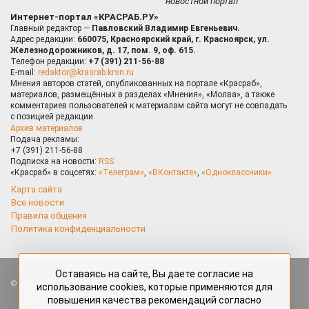
новостной портал
Интернет-портал «КРАСРАБ.РУ»
Главный редактор —
Павловский Владимир Евгеньевич.
Адрес редакции:
660075, Красноярский край, г. Красноярск, ул.
Железнодорожников, д. 17, пом. 9, оф. 615.
Телефон редакции:
+7 (391) 211-56-88
E-mail:
redaktor@krasrab.krsn.ru
Мнения авторов статей, опубликованных на портале «Красраб»,
материалов, размещённых в разделах «Мнения», «Молва», а также
комментариев пользователей к материалам сайта могут не совпадать
с позицией редакции.
Архив материалов
Подача рекламы:
+7 (391) 211-56-88
Подписка на новости:
RSS
«Красраб» в соцсетях:
«Телеграм»
,
«ВКонтакте»
,
«Одноклассники»
Карта сайта
Все новости
Правила общения
Политика конфиденциальности
Оставаясь на сайте, Вы даете согласие на
Все права защищены. Любые материалы, размещённые на портале
использование cookies, которые применяются для
«Красраб.ру» сотрудниками редакции, нештатными авторами
повышения качества рекомендаций согласно
и читателями, являются объектами авторского права. Полное или