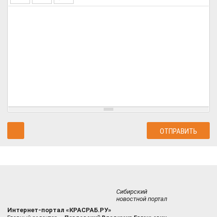
Сибирский
новостной портал
Интернет-портал «КРАСРАБ.РУ»