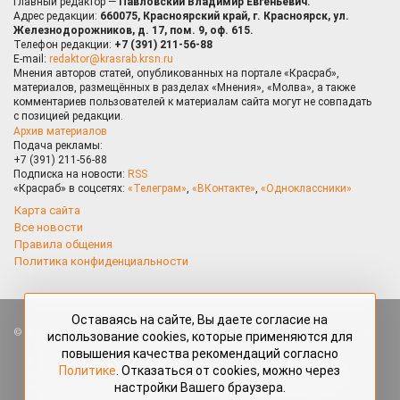
Главный редактор —
Павловский Владимир Евгеньевич.
Адрес редакции:
660075, Красноярский край, г. Красноярск, ул.
Железнодорожников, д. 17, пом. 9, оф. 615.
Телефон редакции:
+7 (391) 211-56-88
E-mail:
redaktor@krasrab.krsn.ru
Мнения авторов статей, опубликованных на портале «Красраб»,
материалов, размещённых в разделах «Мнения», «Молва», а также
комментариев пользователей к материалам сайта могут не совпадать
с позицией редакции.
Архив материалов
Подача рекламы:
+7 (391) 211-56-88
Подписка на новости:
RSS
«Красраб» в соцсетях:
«Телеграм»
,
«ВКонтакте»
,
«Одноклассники»
Карта сайта
Все новости
Правила общения
Политика конфиденциальности
Оставаясь на сайте, Вы даете согласие на
Все права защищены. Любые материалы, размещённые на портале
использование cookies, которые применяются для
«Красраб.ру» сотрудниками редакции, нештатными авторами
повышения качества рекомендаций согласно
и читателями, являются объектами авторского права. Полное или
Политике
. Отказаться от cookies, можно через
частичное использование материалов, размещённых на портале
настройки Вашего браузера.
«Красраб.ру», допускается только с письменного согласия редакции
с указанием ссылки на источник. Все вопросы можно задать