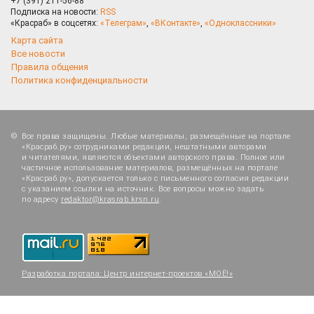
+7 (391) 211-56-88
Подписка на новости:
RSS
«Красраб» в соцсетях:
«Телеграм»
,
«ВКонтакте»
,
«Одноклассники»
Карта сайта
Все новости
Правила общения
Политика конфиденциальности
Все права защищены. Любые материалы, размещённые на портале
«Красраб.ру» сотрудниками редакции, нештатными авторами
и читателями, являются объектами авторского права. Полное или
частичное использование материалов, размещённых на портале
«Красраб.ру», допускается только с письменного согласия редакции
с указанием ссылки на источник. Все вопросы можно задать
по адресу
redaktor@krasrab.krsn.ru
.
Разработка портала:
Центр интернет-проектов «МОЁ!»