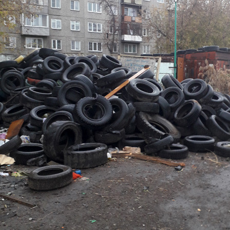
Экология
22.11.2023 17:25
2683
1
Фото:
admkrsk.ru
Министр экологии Красноярского края Владимир Часовитин
провёл совещание, посвящённое утилизации шин. В
обсуждении участвовали представители науки и городских
служб.
Как отметил Часовитин, проблема старых покрышек
актуальна для всех регионов. Наш край не стал исключением.