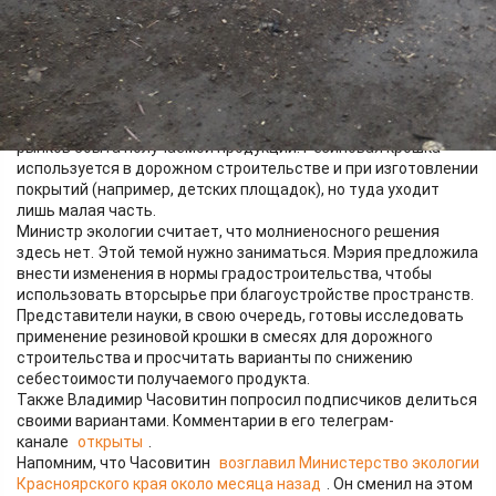
Отслужившую своё резину можно увидеть не только на
свалках, но и возле дорог. Только в Красноярске за год
образуется 6 тысяч кубометров шин, которые можно и нужно
перерабатывать. Этим в городе занимаются 4 фирмы (ранее
мэрия Красноярска опубликовала 3 адреса
).
Предприятия готовы принимать больше покрышек, но
возникает проблема отсутствия достаточного количества
рынков сбыта получаемой продукции. Резиновая крошка
используется в дорожном строительстве и при изготовлении
покрытий (например, детских площадок), но туда уходит
лишь малая часть.
Министр экологии считает, что молниеносного решения
здесь нет. Этой темой нужно заниматься. Мэрия предложила
внести изменения в нормы градостроительства, чтобы
использовать вторсырье при благоустройстве пространств.
Представители науки, в свою очередь, готовы исследовать
применение резиновой крошки в смесях для дорожного
строительства и просчитать варианты по снижению
себестоимости получаемого продукта.
Также Владимир Часовитин попросил подписчиков делиться
своими вариантами. Комментарии в его телеграм-
канале
открыты
.
Напомним, что Часовитин
возглавил Министерство экологии
Красноярского края около месяца назад
. Он сменил на этом