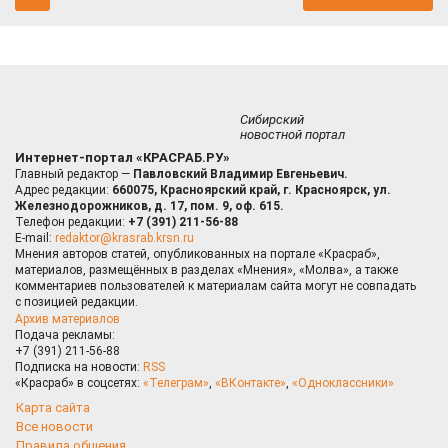
Сибирский
новостной портал
Интернет-портал «КРАСРАБ.РУ»
Главный редактор —
Павловский Владимир Евгеньевич.
Адрес редакции:
660075, Красноярский край, г. Красноярск, ул.
Железнодорожников, д. 17, пом. 9, оф. 615.
Телефон редакции:
+7 (391) 211-56-88
E-mail:
redaktor@krasrab.krsn.ru
Мнения авторов статей, опубликованных на портале «Красраб»,
материалов, размещённых в разделах «Мнения», «Молва», а также
комментариев пользователей к материалам сайта могут не совпадать
с позицией редакции.
Архив материалов
Подача рекламы:
+7 (391) 211-56-88
Подписка на новости:
RSS
«Красраб» в соцсетях:
«Телеграм»
,
«ВКонтакте»
,
«Одноклассники»
Карта сайта
Все новости
Правила общения