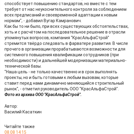
способствует повышению стандартов, но вместе с тем
требует от нас неукоснительного контроля за соблюдением
всех предписаний и своевременной адаптации к новым
нормам", - добавил Вугар Камранович.
Как бы то ни было, при всех существующих обстоятельствах,
хоть и с расчётом на последовательное решение в отрасли
упомянутых вопросов, компания "КрасАльфаСтрой"
стремится твёрдо следовать в фарватере развития. В числе
прочего в организации прорабатываются возможности для
системного повышения квалификации сотрудников (при
необходимости) и дальнейшей модернизации материально-
технической базы.
"Наша цель - не только качественно и в срок выполнять
проекты, но и быть готовыми к любым вызовам, которые
ставит перед нами динамично меняющийся строительный
рынок", - отметил руководитель ООО "КрасАльфаСтрой".
Фото из архива ООО "КрасАльфаСтрой".
Автор:
Василий Касаткин
Читайте также
08.08 14:15