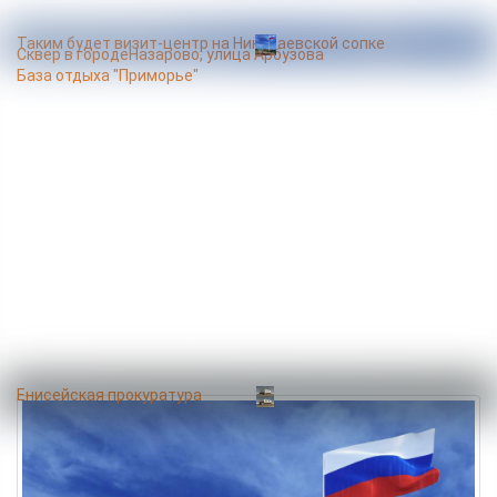
Таким будет визит-центр на Николаевской сопке
Сквер в городеНазарово, улица Арбузова
База отдыха "Приморье"
Енисейская прокуратура