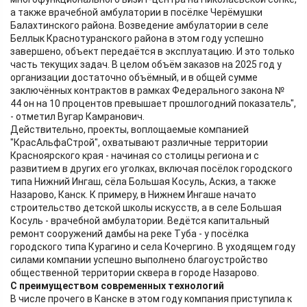
а также врачебной амбулатории в посёлке Черёмушки
Балахтинского района. Возведение амбулатории в селе
Беллык Краснотуранского района в этом году успешно
завершено, объект передаётся в эксплуатацию. И это только
часть текущих задач. В целом объём заказов на 2025 год у
организации достаточно объёмный, и в общей сумме
заключённых контрактов в рамках Федерального закона №
44 он на 10 процентов превышает прошлогодний показатель",
- отметил Вугар Камранович.
Действительно, проекты, воплощаемые компанией
"КрасАльфаСтрой", охватывают различные территории
Красноярского края - начиная со столицы региона и с
развитием в других его уголках, включая посёлок городского
типа Нижний Ингаш, сёла Большая Косуль, Аскиз, а также
Назарово, Канск. К примеру, в Нижнем Ингаше начато
строительство детской школы искусств, а в селе Большая
Косуль - врачебной амбулатории. Ведётся капитальный
ремонт сооружений дамбы на реке Туба - у посёлка
городского типа Курагино и села Кочергино. В уходящем году
силами компании успешно выполнено благоустройство
общественной территории сквера в городе Назарово.
С преимуществом современных технологий
В числе прочего в Канске в этом году компания приступила к