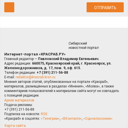
Сибирский
новостной портал
Интернет-портал «КРАСРАБ.РУ»
Главный редактор —
Павловский Владимир Евгеньевич.
Адрес редакции:
660075, Красноярский край, г. Красноярск, ул.
Железнодорожников, д. 17, пом. 9, оф. 615.
Телефон редакции:
+7 (391) 211-56-88
E-mail:
redaktor@krasrab.krsn.ru
Мнения авторов статей, опубликованных на портале «Красраб»,
материалов, размещённых в разделах «Мнения», «Молва», а также
комментариев пользователей к материалам сайта могут не совпадать
с позицией редакции.
Архив материалов
Подача рекламы:
+7 (391) 211-56-88
Подписка на новости:
RSS
«Красраб» в соцсетях:
«Телеграм»
,
«ВКонтакте»
,
«Одноклассники»
Карта сайта