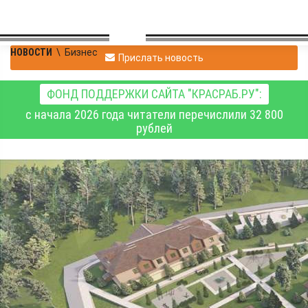
НОВОСТИ
\
Бизнес
Прислать новость
ФОНД ПОДДЕРЖКИ САЙТА "КРАСРАБ.РУ":
с начала 2026 года читатели перечислили 32 800
рублей
Проекты большого
края. Компания
"КрасАльфаСтрой": в
ритме созидания