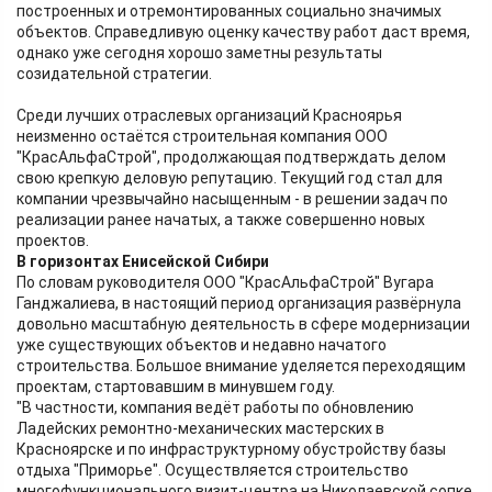
построенных и отремонтированных социально значимых
объектов. Справедливую оценку качеству работ даст время,
однако уже сегодня хорошо заметны результаты
созидательной стратегии.
Среди лучших отраслевых организаций Красноярья
неизменно остаётся строительная компания ООО
"КрасАльфаСтрой", продолжающая подтверждать делом
свою крепкую деловую репутацию. Текущий год стал для
компании чрезвычайно насыщенным - в решении задач по
реализации ранее начатых, а также совершенно новых
проектов.
В горизонтах Енисейской Сибири
По словам руководителя ООО "КрасАльфаСтрой" Вугара
Ганджалиева, в настоящий период организация развёрнула
довольно масштабную деятельность в сфере модернизации
уже существующих объектов и недавно начатого
строительства. Большое внимание уделяется переходящим
проектам, стартовавшим в минувшем году.
"В частности, компания ведёт работы по обновлению
Ладейских ремонтно-механических мастерских в
Красноярске и по инфраструктурному обустройству базы
отдыха "Приморье". Осуществляется строительство
многофункционального визит-центра на Николаевской сопке,