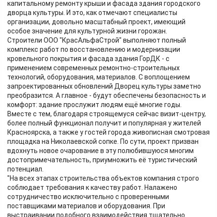
капитальному ремонту крыши и фасада здания городского
дворца культуры. И это, как отмечают специалисты
организации, довольно масштабный проект, имеющий
особое значение для культурной жизни горожан.
Строители ООО "КрасАльфаСтрой" выполняют полный
комплекс работ по восстановлению и модернизации
кровельного покрытия и фасада здания ГорДК - с
применением современных ремонтно-строительных
технологий, оборудования, материалов. С воплощением
запроектированных обновлений Дворец культуры заметно
преобразится. А главное - будут обеспечены безопасность и
комфорт: здание прослужит людям ещё многие годы.
Вместе с тем, благодаря строящемуся сейчас визит-центру,
более полный функционал получит и популярная у жителей
Красноярска, а также у гостей города живописная смотровая
площадка на Николаевской сопке. По сути, проект призван
вдохнуть новое очарование в эту полюбившуюся многим
достопримечательность, приумножить её туристический
потенциал.
"На всех этапах строительства объектов компания строго
соблюдает требования к качеству работ. Налажено
сотрудничество исключительно с проверенными
поставщиками материалов и оборудования. При
выстраивании подобного взаимодействия тщательно