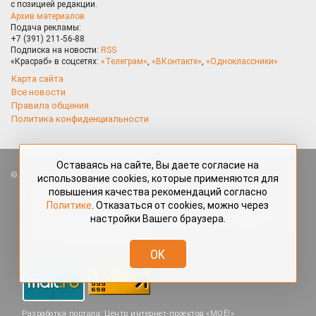
с позицией редакции.
Архив материалов
Подача рекламы:
+7 (391) 211-56-88
Подписка на новости:
RSS
«Красраб» в соцсетях:
«Телеграм»
,
«ВКонтакте»
,
«Одноклассники»
Карта сайта
Все новости
Правила общения
Политика конфиденциальности
Оставаясь на сайте, Вы даете согласие на
Все права защищены. Любые материалы, размещённые на портале
использование cookies, которые применяются для
«Красраб.ру» сотрудниками редакции, нештатными авторами
повышения качества рекомендаций согласно
и читателями, являются объектами авторского права. Полное или
Политике
. Отказаться от cookies, можно через
частичное использование материалов, размещённых на портале
настройки Вашего браузера.
«Красраб.ру», допускается только с письменного согласия редакции
с указанием ссылки на источник. Все вопросы можно задать
по адресу
redaktor@krasrab.krsn.ru
.
OK
Разработка портала:
Центр интернет-проектов «МОЁ!»