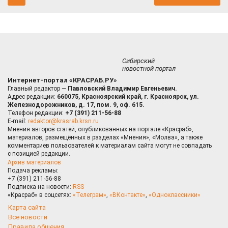
Сибирский
новостной портал
Интернет-портал «КРАСРАБ.РУ»
Главный редактор —
Павловский Владимир Евгеньевич.
Адрес редакции:
660075, Красноярский край, г. Красноярск, ул.
Железнодорожников, д. 17, пом. 9, оф. 615.
Телефон редакции:
+7 (391) 211-56-88
E-mail:
redaktor@krasrab.krsn.ru
Мнения авторов статей, опубликованных на портале «Красраб»,
материалов, размещённых в разделах «Мнения», «Молва», а также
комментариев пользователей к материалам сайта могут не совпадать
с позицией редакции.
Архив материалов
Подача рекламы:
+7 (391) 211-56-88
Подписка на новости:
RSS
«Красраб» в соцсетях:
«Телеграм»
,
«ВКонтакте»
,
«Одноклассники»
Карта сайта
Все новости
Правила общения