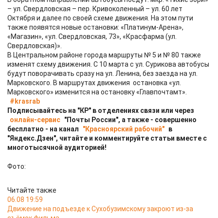
– ул. Свердловская – пер. Кривоколенный – ул. 60 лет
Октября и далее по своей схеме движения. На этом пути
также появятся новые остановки: «Платинум-Арена»,
«Магазин», «ул. Свердловская, 73», «Красфарма (ул.
Свердловская)».
В Центральном районе города маршруты № 5 и № 80 также
изменят схему движения. С 10 марта с ул. Сурикова автобусы
будут поворачивать сразу на ул. Ленина, без заезда на ул.
Марковского. В маршрутах движения остановка «ул.
Марковского» изменится на остановку «Главпочтамт».
#krasrab
Подписывайтесь на "КР" в отделениях связи или через
онлайн-сервис
"Почты России", а также - совершенно
бесплатно - на канал
"Красноярский рабочий"
в
"Яндекс.Дзен", читайте и комментируйте статьи вместе с
многотысячной аудиторией!
Фото:
Читайте также
06.08 19:59
Движение на подъезде к Сухобузимскому закроют из-за