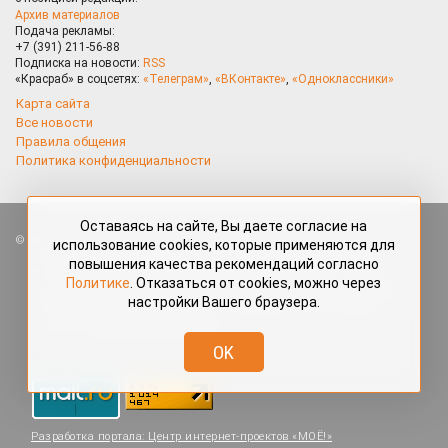
Архив материалов
Подача рекламы:
+7 (391) 211-56-88
Подписка на новости:
RSS
«Красраб» в соцсетях:
«Телеграм»
,
«ВКонтакте»
,
«Одноклассники»
Карта сайта
Все новости
Правила общения
Политика конфиденциальности
Оставаясь на сайте, Вы даете согласие на
Все права защищены. Любые материалы, размещённые на портале
использование cookies, которые применяются для
«Красраб.ру» сотрудниками редакции, нештатными авторами
повышения качества рекомендаций согласно
и читателями, являются объектами авторского права. Полное или
Политике
. Отказаться от cookies, можно через
частичное использование материалов, размещённых на портале
настройки Вашего браузера.
«Красраб.ру», допускается только с письменного согласия редакции
с указанием ссылки на источник. Все вопросы можно задать
по адресу
redaktor@krasrab.krsn.ru
.
OK
Разработка портала:
Центр интернет-проектов «МОЁ!»