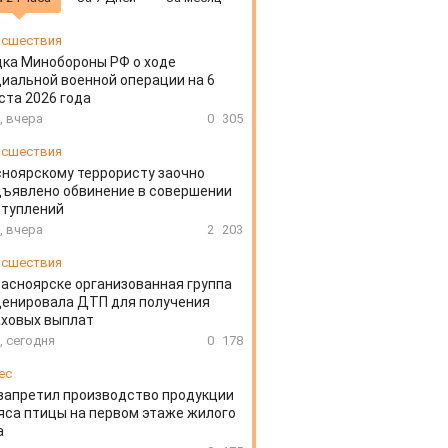
сшествия
ка Минобороны РФ о ходе
иальной военной операции на 6
ста 2026 года
, вчера
0
305
сшествия
ноярскому террористу заочно
ъявлено обвинение в совершении
ступлений
, вчера
2
203
сшествия
расноярске организованная группа
ценировала ДТП для получения
аховых выплат
, сегодня
0
178
ес
запретил производство продукции
яса птицы на первом этаже жилого
а