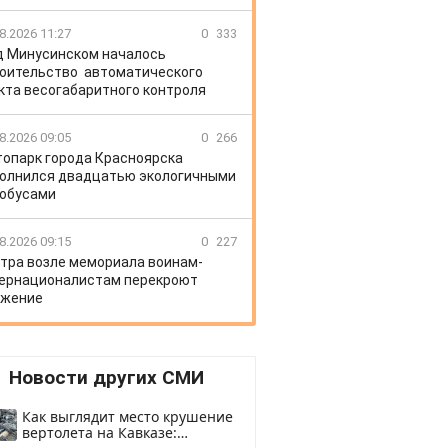
8.2026 11:27
0
333
д Минусинском началось
оительство автоматического
кта весогабаритного контроля
8.2026 09:05
0
266
топарк города Красноярска
олнился двадцатью экологичными
обусами
8.2026 09:15
0
227
тра возле мемориала воинам-
ернационалистам перекроют
ижение
Новости других СМИ
Как выглядит место крушение
вертолета на Кавказе: