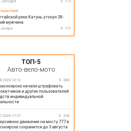
, сегодня
0
175
сшествия
лтайской реке Катунь утонул 38-
ний мужчина
, вчера
0
171
ТОП-5
Авто-вело-мото
8.2026 10:13
0
380
расноярске начали штрафовать
окатчиков и других пользователей
дств индивидуальной
ильности
7.2026 17:37
0
338
ерсивное движение на мосту 777 в
сноярске сохранится до 3 августа