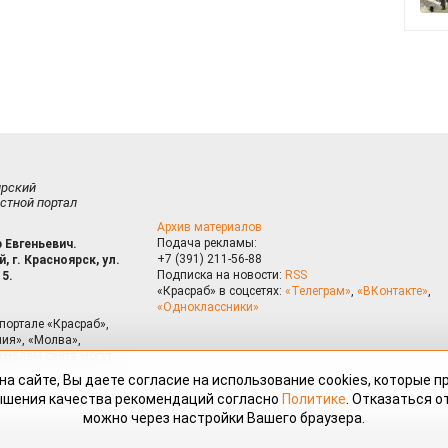
ирский
стной портал
Архив материалов
Подача рекламы:
 Евгеньевич.
+7 (391) 211-56-88
, г. Красноярск, ул.
Подписка на новости:
RSS
15.
«Красраб» в соцсетях:
«Телеграм»
,
«ВКонтакте»
,
«Одноклассники»
портале «Красраб»,
ия», «Молва»,
риалам сайта могут
на сайте, Вы даете согласие на использование cookies, которые 
ышения качества рекомендаций согласно
Политике
. Отказаться от
можно через настройки Вашего браузера.