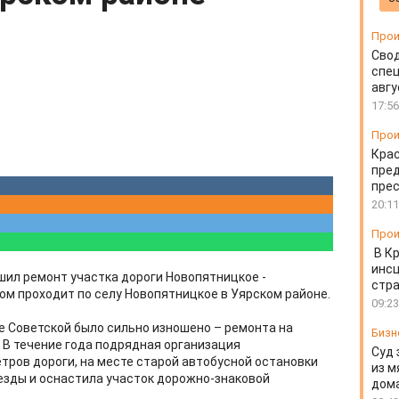
Прои
Свод
спец
авгу
17:56
Прои
Крас
пред
пре
20:11
Прои
В К
инс
ил ремонт участка дороги Новопятницкое -
стр
ом проходит по селу Новопятницкое в Уярском районе.
09:23
 Советской было сильно изношено – ремонта на
Бизн
. В течение года подрядная организация
Суд 
тров дороги, на месте старой автобусной остановки
из м
езды и оснастила участок дорожно-знаковой
дом