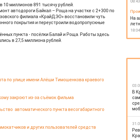
08:43
в 10 миллионов 891 тысячу рублей.
монт автодороги Байкал – Роща на участке с 2+300 по
Прои
ёзовского филиала «КрайДЭО» восстановили чуть
На а
онного покрытия и переустроили водопропускные
лет
18:04
нных пункта - посёлки Балай и Роща. Работы здесь
лись в 27,5 миллиона рублей.
рта по улице имени Алёши Тимошенкова краевого
03.0
В К
кому закроют из-за съёмок фильма
сам
сре
моб
ьство автоматического пункта весогабаритного
31.0
мокатчиков и других пользователей средств
Рев
Кра