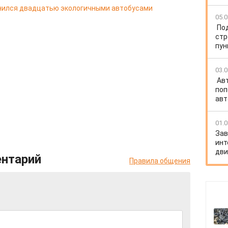
лнился двадцатью экологичными автобусами
05.0
По
стр
пун
03.0
Ав
поп
авт
01.0
Зав
инт
дв
ентарий
Правила общения