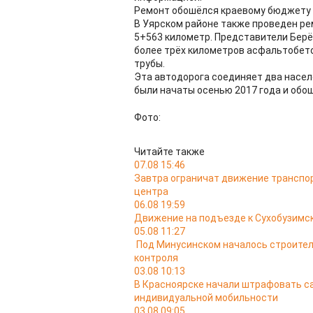
Ремонт обошёлся краевому бюджету 
В Уярском районе также проведен ре
5+563 километр. Представители Бер
более трёх километров асфальтобет
трубы.
Эта автодорога соединяет два населё
были начаты осенью 2017 года и обош
Фото:
Читайте также
07.08 15:46
Завтра ограничат движение транспо
центра
06.08 19:59
Движение на подъезде к Сухобузимс
05.08 11:27
Под Минусинском началось строител
контроля
03.08 10:13
В Красноярске начали штрафовать са
индивидуальной мобильности
03.08 09:05