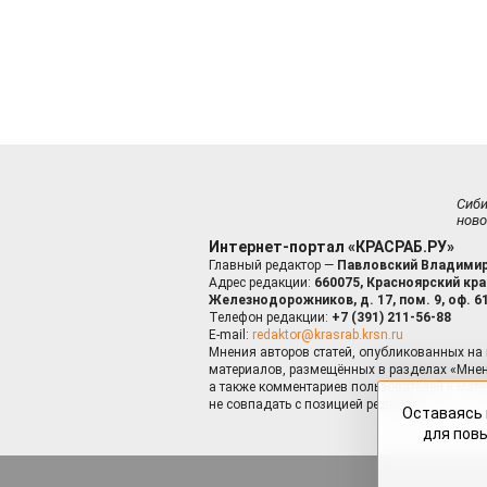
Сиб
ново
Интернет-портал «КРАСРАБ.РУ»
Главный редактор —
Павловский Владимир
Адрес редакции:
660075, Красноярский край
Железнодорожников, д. 17, пом. 9, оф. 6
Телефон редакции:
+7 (391) 211-56-88
E-mail:
redaktor@krasrab.krsn.ru
Мнения авторов статей, опубликованных на 
материалов, размещённых в разделах «Мнен
а также комментариев пользователей к мате
не совпадать с позицией редакции.
Оставаясь 
для пов