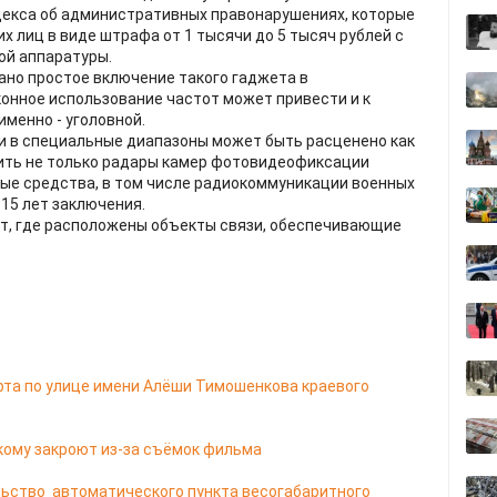
декса об административных правонарушениях, которые
 лиц в виде штрафа от 1 тысячи до 5 тысяч рублей с
ой аппаратуры.
ано простое включение такого гаджета в
конное использование частот может привести и к
именно - уголовной.
и в специальные диапазоны может быть расценено как
шить не только радары камер фотовидеофиксации
ные средства, в том числе радиокоммуникации военных
 15 лет заключения.
ет, где расположены объекты связи, обеспечивающие
рта по улице имени Алёши Тимошенкова краевого
кому закроют из-за съёмок фильма
ьство автоматического пункта весогабаритного