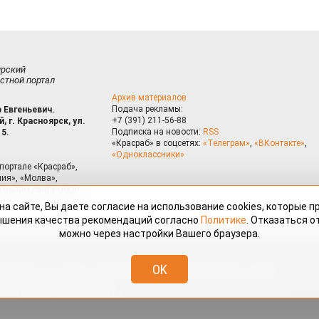
ирский
стной портал
Архив материалов
Подача рекламы:
 Евгеньевич.
+7 (391) 211-56-88
, г. Красноярск, ул.
Подписка на новости:
RSS
15.
«Красраб» в соцсетях:
«Телеграм»
,
«ВКонтакте»
,
«Одноклассники»
портале «Красраб»,
ия», «Молва»,
риалам сайта могут
на сайте, Вы даете согласие на использование cookies, которые 
ышения качества рекомендаций согласно
Политике
. Отказаться от
можно через настройки Вашего браузера.
змещённые на портале «Красраб.ру» сотрудниками редакции, нештатными
OK
 авторского права. Полное или частичное использование материалов,
скается только с письменного согласия редакции с указанием ссылки
дресу
redaktor@krasrab.krsn.ru
.