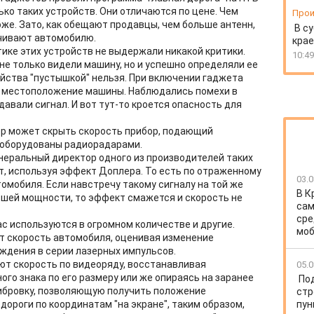
ько таких устройств. Они отличаются по цене. Чем
Прои
оже. Зато, как обещают продавцы, чем больше антенн,
В су
чивают автомобилю.
крае
тике этих устройств не выдержали никакой критики.
10:49
е только видели машину, но и успешно определяли ее
ойства "пустышкой" нельзя. При включении гаджета
 местоположение машины. Наблюдались помехи в
давали сигнал. И вот тут-то кроется опасность для
мер может скрыть скорость прибор, подающий
е оборудованы радиорадарами.
неральный директор одного из производителей таких
т, используя эффект Доплера. То есть по отраженному
03.0
омобиля. Если навстречу такому сигналу на той же
В К
ьшей мощности, то эффект смажется и скорость не
сам
сре
с используются в огромном количестве и другие.
моб
т скорость автомобиля, оценивая изменение
ождения в серии лазерных импульсов.
ют скорость по видеоряду, восстанавливая
05.0
го знака по его размеру или же опираясь на заранее
По
бровку, позволяющую получить положение
стр
дороги по координатам "на экране", таким образом,
пун