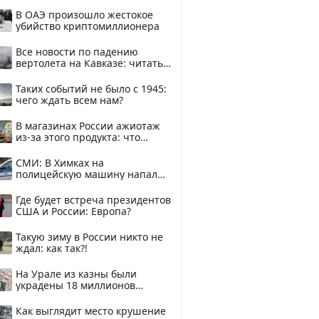
В ОАЭ произошло жестокое
убийство криптомиллионера
Все новости по падению
вертолета на Кавказе: читать
здесь
Таких событий не было с 1945:
чего ждать всем нам?
В магазинах России ажиотаж
из-за этого продукта: что
купить?
СМИ: В Химках на
полицейскую машину напали
и подожгли.
Где будет встреча президентов
США и России: Европа?
Такую зиму в России никто не
ждал: как так?!
На Урале из казны были
украдены 18 миллионов
рублей
Как выглядит место крушение