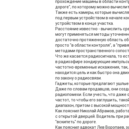
прохождение машины в области конт
дороге", по которому можно вычислит
Также есть камеры, которые вычисл
под первым устройством в начале ко
устройством в конце участка.
Расстояние известно - вычислить ср
могут применяться методы уточненно
достаточно протяженную область обз
просто "в области контроля", а "прив
методами пространственного сопост
Что же касается радиосигнала, то ес
в радиоэфире зондирующие импульсы 
частотно-временные искажения, так, 
находится цель и как быстро она дв
по закону о радиосвязи.
Гаджеты, которые предлагают ушлые
Даже по словам продавцов, они созд
радиопомехи. Если учесть, что даже
частот, то чтобы его заглушить, та
диапазон, притом с высокой мощност
Как пояснил Николай Абрамов, работа
с открытой дверцей. Водитель при р
"вскипеть" по дороге.
Как пояснил адвокат Лев Воропаев, з