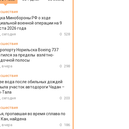
сшествия
ка Минобороны РФ о ходе
иальной военной операции на 9
ста 2026 года
, сегодня
0
528
сшествия
эропорту Норильска Boeing 737
тился за пределы взлётно-
адочной полосы
, вчера
0
298
сшествия
ве вода после обильных дождей
ыла участок автодороги Чадан –
н-Тала
, сегодня
0
203
сшествия
я, пропавшая во время сплава по
 Кан, найдена
, вчера
0
186