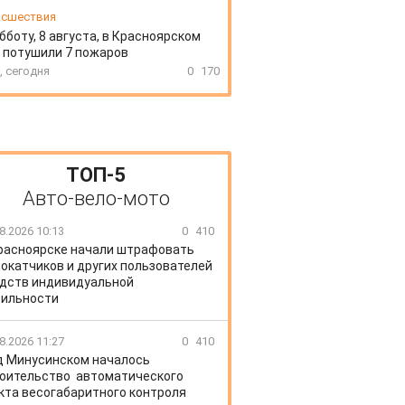
сшествия
бботу, 8 августа, в Красноярском
 потушили 7 пожаров
, сегодня
0
170
ТОП-5
Авто-вело-мото
8.2026 10:13
0
410
расноярске начали штрафовать
окатчиков и других пользователей
дств индивидуальной
ильности
8.2026 11:27
0
410
д Минусинском началось
оительство автоматического
кта весогабаритного контроля