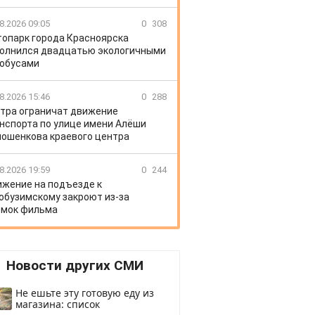
8.2026 09:05
0
308
топарк города Красноярска
олнился двадцатью экологичными
обусами
8.2026 15:46
0
288
тра ограничат движение
нспорта по улице имени Алёши
ошенкова краевого центра
8.2026 19:59
0
244
жение на подъезде к
обузимскому закроют из-за
мок фильма
Новости других СМИ
Не ешьте эту готовую еду из
магазина: список