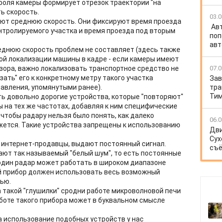
роля камеры формирует отрезок траектории "на
ь скорость.
03.0
яют среднюю скорость. Они фиксируют время проезда
Ав
нтролируемого участка и время проезда под вторым
поп
авт
еднюю скорость проблем не составляет (здесь также
й локализации машины в кадре - если камеры имеют
ора, важно локализовать транспортное средство не
07.0
язать" его к конкретному метру такого участка
Зав
авления, упомянутыми ранее).
тра
Тим
ть довольно дорогие устройства, которые "повторяют"
на тех же частотах, добавляя к ним специфические
чтобы радару нельзя было понять, как далеко
06.0
ижется. Такие устройства запрещены к использованию
Дви
Сух
 интернет-продавцы, выдают постоянный сигнал.
съё
ают так называемый "белый шум", то есть постоянные
 один радар может работать в широком диапазоне
кой прибор должен использовать весь возможный
ью.
 такой "глушилки" сродни работе микроволновой печи
аботе такого прибора может в буквальном смысле
а использование подобных устройств у нас