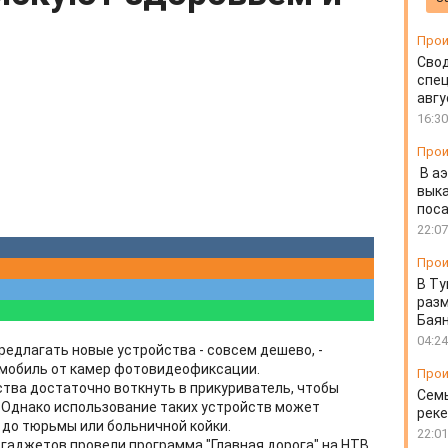
Прои
Свод
спец
авгу
16:30
Прои
В а
выка
пос
22:07
Прои
В Ту
разм
Бая
04:24
редлагать новые устройства - совсем дешево, -
омобиль от камер фотовидеофиксации.
Прои
ства достаточно воткнуть в прикуриватель, чтобы
Семь
 Однако использование таких устройств может
реке
 до тюрьмы или больничной койки.
22:01
 гаджетов провели программа "Главная дорога" на НТВ