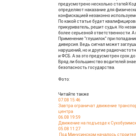
предусмотрено несколько статей Ко
определяют наказание для физических
конфискацией незаконно используем
По какой статье будет квалифициров
прикуриватель, решит судья. Но неза
более серьезной ответственности. А 
Применение "глушилок" при попадани
диверсия. Ведь сигнал может заглу
нарушений, но и другие радиочастот
и ФСБ. А за это предусмотрен срок до
Вряд ли большинство водителей зна
безопасность государства.
Фото:
Читайте также
07.08 15:46
Завтра ограничат движение транспо
центра
06.08 19:59
Движение на подъезде к Сухобузимс
05.08 11:27
Под Минусинском началось строител