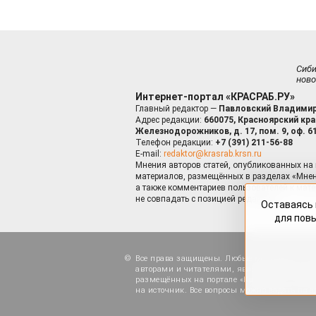
Сиб
ново
Интернет-портал «КРАСРАБ.РУ»
Главный редактор —
Павловский Владимир
Адрес редакции:
660075, Красноярский край
Железнодорожников, д. 17, пом. 9, оф. 6
Телефон редакции:
+7 (391) 211-56-88
E-mail:
redaktor@krasrab.krsn.ru
Мнения авторов статей, опубликованных на 
материалов, размещённых в разделах «Мнен
а также комментариев пользователей к мате
не совпадать с позицией редакции.
Оставаясь 
для пов
Все права защищены. Любые материалы, ра
авторами и читателями, являются объектами
размещённых на портале «Красраб.ру», допу
на источник. Все вопросы можно задать по а