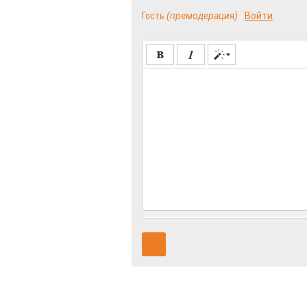
Гость
(премодерация)
Войти