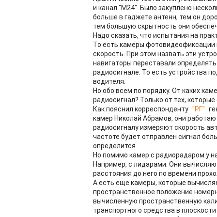
и канал "М24". Было закуплено нескол
больше в гаджете антенн, тем он дор
тем большую скрытность они обеспе
Надо сказать, что испытания на прак
То есть камеры фотовидеофиксации н
скорость. При этом назвать эти устр
навигаторы переставали определять
радиосигнале. То есть устройства по
водителя.
Но обо всем по порядку. От каких ка
радиосигнал? Только от тех, которы
Как пояснил корреспонденту
"РГ"
ге
камер Николай Абрамов, они работаю
радиосигналу измеряют скорость авт
частоте будет отправлен сигнал бол
определится.
Но помимо камер с радиорадаром у на
Например, с лидарами. Они вычисляю
расстояния до него по времени прох
А есть еще камеры, которые вычисля
пространственное положение номерно
вычисленную пространственную кали
транспортного средства в плоскости 