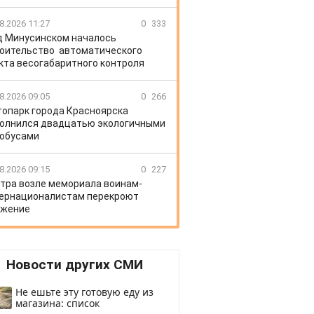
8.2026 11:27
0
333
д Минусинском началось
оительство автоматического
кта весогабаритного контроля
8.2026 09:05
0
266
топарк города Красноярска
олнился двадцатью экологичными
обусами
8.2026 09:15
0
227
тра возле мемориала воинам-
ернационалистам перекроют
ижение
Новости других СМИ
Не ешьте эту готовую еду из
магазина: список