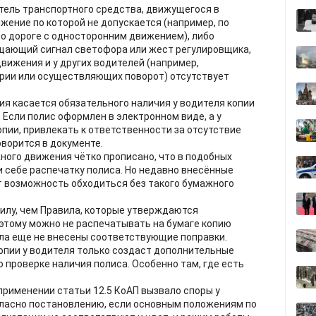
итель транспортного средства, движущегося в
жение по которой не допускается (например, по
по дороге с односторонним движением), либо
ещающий сигнал светофора или жест регулировщика,
вижения и у других водителей (например,
ии или осуществляющих поворот) отсутствует
ия касается обязательного наличия у водителя копии
Если полис оформлен в электронном виде, а у
опии, привлекать к ответственности за отсутствие
оворится в документе.
ного движения чётко прописано, что в подобных
и себе распечатку полиса. Но недавно внесённые
т возможность обходиться без такого бумажного
илу, чем Правила, которые утверждаются
этому можно не распечатывать на бумаге копию
ила еще не внесены соответствующие поправки.
копии у водителя только создаст дополнительные
 проверке наличия полиса. Особенно там, где есть
применении статьи 12.5 КоАП вызвало споры у
огласно постановлению, если основным положениям по