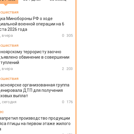
сшествия
ка Минобороны РФ о ходе
иальной военной операции на 6
ста 2026 года
, вчера
0
305
сшествия
ноярскому террористу заочно
ъявлено обвинение в совершении
ступлений
, вчера
2
203
сшествия
расноярске организованная группа
ценировала ДТП для получения
аховых выплат
, сегодня
0
176
ес
запретил производство продукции
яса птицы на первом этаже жилого
а