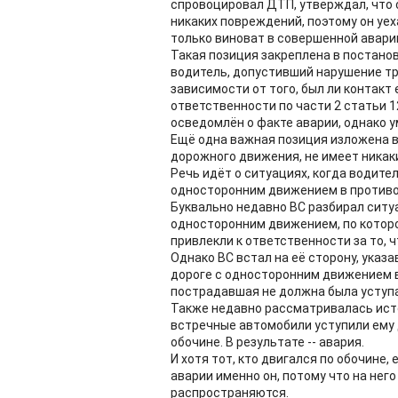
спровоцировал ДТП, утверждал, что 
никаких повреждений, поэтому он уех
только виноват в совершенной аварии
Такая позиция закреплена в постанов
водитель, допустивший нарушение тр
зависимости от того, был ли контакт
ответственности по части 2 статьи 12
осведомлён о факте аварии, однако 
Ещё одна важная позиция изложена в
дорожного движения, не имеет ника
Речь идёт о ситуациях, когда водител
односторонним движением в против
Буквально недавно ВС разбирал ситу
односторонним движением, по которо
привлекли к ответственности за то, ч
Однако ВС встал на её сторону, указ
дороге с односторонним движением в
пострадавшая не должна была уступа
Также недавно рассматривалась исто
встречные автомобили уступили ему д
обочине. В результате -- авария.
И хотя тот, кто двигался по обочине, 
аварии именно он, потому что на не
распространяются.