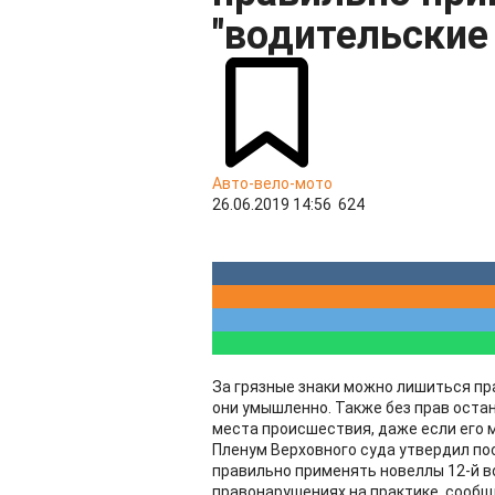
"водительские
Авто-вело-мото
26.06.2019 14:56
624
За грязные знаки можно лишиться пра
они умышленно. Также без прав остан
места происшествия, даже если его 
Пленум Верховного суда утвердил по
правильно применять новеллы 12-й 
правонарушениях на практике, сооб