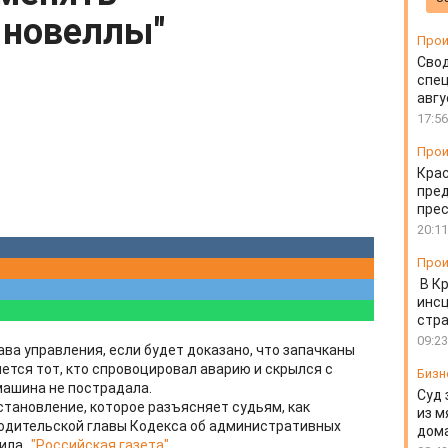
 новеллы"
Прои
Свод
спец
авгу
17:56
Прои
Крас
пред
пре
20:11
Прои
В К
инс
стр
09:23
ва управления, если будет доказано, что запачканы
ется тот, кто спровоцировал аварию и скрылся с
Бизн
машина не пострадала.
Суд 
становление, которое разъясняет судьям, как
из м
водительской главы Кодекса об административных
дом
щила
"Российская газета"
.