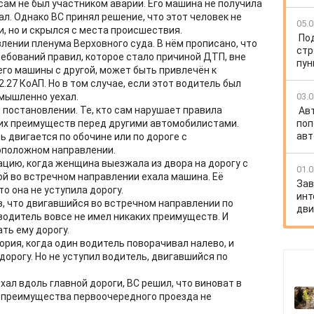
сам не был участником аварии. Его машина не получила
ал. Однако ВС принял решение, что этот человек не
05.0
, но и скрылся с места происшествия.
По
лении пленума Верховного суда. В нём прописано, что
стр
ебований правил, которое стало причиной ДТП, вне
пун
 его машины с другой, может быть привлечён к
.27 КоАП. Но в том случае, если этот водитель был
умышленно уехал.
03.0
 постановлении. Те, кто сам нарушает правила
Ав
ких преимуществ перед другими автомобилистами.
поп
авт
ь двигается по обочине или по дороге с
оположном направлении.
ацию, когда женщина выезжала из двора на дорогу с
01.0
й во встречном направлении ехала машина. Её
Зав
то она не уступила дорогу.
инт
ав, что двигавшийся во встречном направлении по
дв
одитель вовсе не имел никаких преимуществ. И
ть ему дорогу.
рия, когда один водитель поворачивал налево, и
орогу. Но не уступил водитель, двигавшийся по
ехал вдоль главной дороги, ВС решил, что виноват в
го преимущества первоочередного проезда не