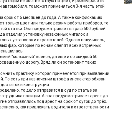
плуатации не соответствуют и цвет, и режим работы
и автомобиля, то может применяться 3-я часть этой
а срок от 6 месяцев до года. А также конфискацию
ует только цвет или только режим работы приборов, то
этой статьи. Она предусматривает штраф 500 рублей.
да отделил установку незаконных мигалок и
товых установок и отражателей. Однако получилось,
вых фар, которые по ночам слепят всех встречных
меньшилась.
емый "колхозный" ксенон, да ещё и со скидкой 50
 освещённую дорогу. Вряд ли он остановит таких
омнить практику, которая применяется при выявлении
. То есть при назначении штрафа инспектор обязан
достаток в конструкции.
проделано, то дело отправится в суд по статье за
сотрудника полиции. А она предусматривает арест до
гие отправлялись под арест на срок от суток до трёх.
асписано, как привлекать водителя к ответственности