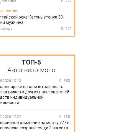
, сегодня
0
172
сшествия
лтайской реке Катунь утонул 38-
ний мужчина
, вчера
0
171
ТОП-5
Авто-вело-мото
8.2026 10:13
0
380
расноярске начали штрафовать
окатчиков и других пользователей
дств индивидуальной
ильности
7.2026 17:37
0
338
ерсивное движение на мосту 777 в
сноярске сохранится до 3 августа