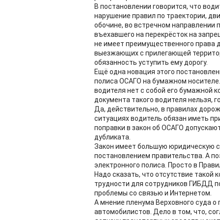
В постановлении говорится, что вод
нарушение правил по траектории, дви
обочине, во встречном направлении 
въехавшего на перекрёсток на запр
не имеет преимущественного права д
выезжающих с прилегающей территор
обязанность уступить ему дорогу.
Ещё одна новация этого постановлен
полиса ОСАГО на бумажном носителе. 
водителя нет с собой его бумажной к
документа такого водителя нельзя, г
Да, действительно, в правилах дорож
ситуациях водитель обязан иметь пр
поправки в закон об ОСАГО допускаю
дубликата.
Закон имеет большую юридическую с
постановлением правительства. А по
электронного полиса. Просто в Прав
Надо сказать, что отсутствие такой 
трудности для сотрудников ГИБДД по
проблемы со связью и Интернетом.
А мнение пленума Верховного суда о 
автомобилистов. Дело в том, что, с