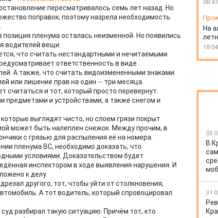
08:43
постановление пересматривалось семь лет назад. Но
ножество поправок, поэтому назрела необходимость
Прои
.
На а
в позиция пленума осталась неизменной. Но появились
лет
я водителей вещи.
18:04
яется, что считать нестандартными и нечитаемыми
 предусматривает ответственность в виде
ей. А также, что считать видоизмененными знаками.
ей или лишение прав на один -- три месяца.
т считаться и тот, который просто перевернут.
 предметами и устройствами, а также снегом и
которые выглядят чисто, но слоем грязи покрыт
имой может быть налеплен снежок. Между прочим, в
03.0
нчики с грязью для распыления её на номера.
В К
ении пленума ВС, необходимо доказать, что
сам
годными условиями. Доказательством будет
сре
едённая инспектором в ходе выявления нарушения. И
моб
ложено к делу.
дрезал другого, тот, чтобы уйти от столкновения,
автомобиль. А тот водитель, который спровоцировал
31.0
Рев
суд разбирал такую ситуацию. Причём тот, кто
Кра