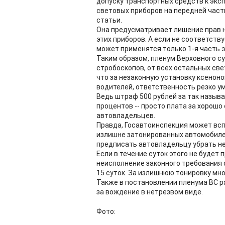
допуску транспортных средств к экс
световых приборов на передней част
статьи.
Она предусматривает лишение прав н
этих приборов. А если не соответств
может применятся только 1-я часть 
Таким образом, пленум Верховного су
стробоскопов, от всех остальных све
что за незаконную установку ксеноно
водителей, ответственность резко у
Ведь штраф 500 рублей за так называ
процентов -- просто плата за хорошо
автовладельцев.
Правда, Госавтоинспекция может всп
излишне затонированных автомобилей
предписать автовладельцу убрать не
Если в течение суток этого не будет 
неисполнение законного требования 
15 суток. За излишнюю тонировку мно
Также в постановлении пленума ВС р
за вождение в нетрезвом виде.
Фото: