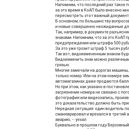
Напомним, что последний раз такое 
за это время в КоАП было внесено м
пересмотреть этот важный документ
В основном, по большинству вопросо
и новые совершенно неожиданные дл
Так, например, в документе разъясн
знаками. Напомним, что за это КоАП
предупреждения или штрафа 500 рубл
За это уже грозит штраф 5 тысяч рубл
Так вот, видоизмененным знаком буде
Видоизменить знак можно различными
грязью.
Многие замечали на дорогах машины, 
только номер. Или на этом номере з
автомагазинах даже продаются балло
Но при этом, как указано в постановл
загрязнение номера не связано с по
фотография или видеозапись, произв
это доказательство должно быть при
Нередкая ситуация: один водитель по
сманеврировал и врезался в третий 
аварию, -- уехал.
Буквально в прошлом году Верховный 