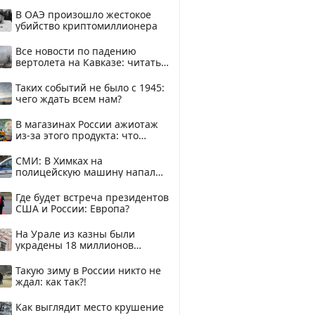
В ОАЭ произошло жестокое
убийство криптомиллионера
Все новости по падению
вертолета на Кавказе: читать
здесь
Таких событий не было с 1945:
чего ждать всем нам?
В магазинах России ажиотаж
из-за этого продукта: что
купить?
СМИ: В Химках на
полицейскую машину напали
и подожгли.
Где будет встреча президентов
США и России: Европа?
На Урале из казны были
украдены 18 миллионов
рублей
Такую зиму в России никто не
ждал: как так?!
Как выглядит место крушение