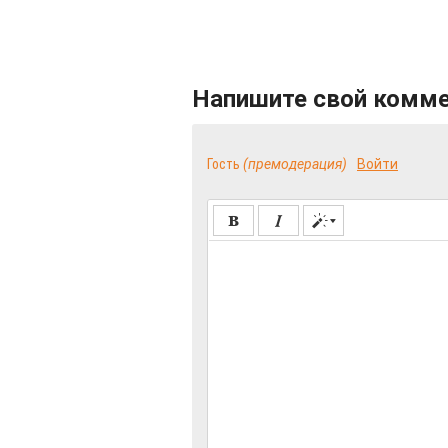
Напишите свой комм
Гость
(премодерация)
Войти