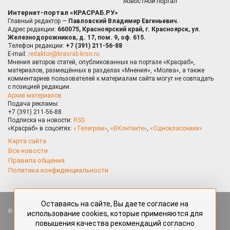
новостной портал
Интернет-портал «КРАСРАБ.РУ»
Главный редактор —
Павловский Владимир Евгеньевич.
Адрес редакции:
660075, Красноярский край, г. Красноярск, ул.
Железнодорожников, д. 17, пом. 9, оф. 615.
Телефон редакции:
+7 (391) 211-56-88
E-mail:
redaktor@krasrab.krsn.ru
Мнения авторов статей, опубликованных на портале «Красраб»,
материалов, размещённых в разделах «Мнения», «Молва», а также
комментариев пользователей к материалам сайта могут не совпадать
с позицией редакции.
Архив материалов
Подача рекламы:
+7 (391) 211-56-88
Подписка на новости:
RSS
«Красраб» в соцсетях:
«Телеграм»
,
«ВКонтакте»
,
«Одноклассники»
Карта сайта
Все новости
Правила общения
Политика конфиденциальности
Оставаясь на сайте, Вы даете согласие на
Все права защищены. Любые материалы, размещённые на портале
использование cookies, которые применяются для
«Красраб.ру» сотрудниками редакции, нештатными авторами
повышения качества рекомендаций согласно
и читателями, являются объектами авторского права. Полное или