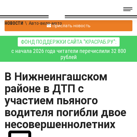
НОВОСТИ
\
Авто-вело-мото
Прислать новость
ФОНД ПОДДЕРЖКИ САЙТА "КРАСРАБ.РУ":
с начала 2026 года читатели перечислили 32 800
рублей
В Нижнеингашском
районе в ДТП с
участием пьяного
водителя погибли двое
несовершеннолетних