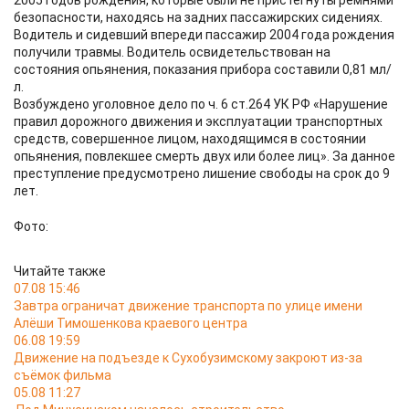
2005 годов рождения, которые были не пристегнуты ремнями
безопасности, находясь на задних пассажирских сидениях.
Водитель и сидевший впереди пассажир 2004 года рождения
получили травмы. Водитель освидетельствован на
состояния опьянения, показания прибора составили 0,81 мл/
л.
Возбуждено уголовное дело по ч. 6 ст.264 УК РФ «Нарушение
правил дорожного движения и эксплуатации транспортных
средств, совершенное лицом, находящимся в состоянии
опьянения, повлекшее смерть двух или более лиц». За данное
преступление предусмотрено лишение свободы на срок до 9
лет.
Фото:
Читайте также
07.08 15:46
Завтра ограничат движение транспорта по улице имени
Алёши Тимошенкова краевого центра
06.08 19:59
Движение на подъезде к Сухобузимскому закроют из-за
съёмок фильма
05.08 11:27