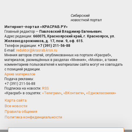
Сибирский
новостной портал
Интернет-портал «КРАСРАБ.РУ»
Главный редактор —
Павловский Владимир Евгеньевич.
Адрес редакции:
660075, Красноярский край, г. Красноярск, ул.
Железнодорожников, д. 17, пом. 9, оф. 615.
Телефон редакции:
+7 (391) 211-56-88
E-mail:
redaktor@krasrab.krsn.ru
Мнения авторов статей, опубликованных на портале «Красраб»,
материалов, размещённых в разделах «Мнения», «Молва», а также
комментариев пользователей к материалам сайта могут не совпадать
с позицией редакции.
Архив материалов
Подача рекламы:
+7 (391) 211-56-88
Подписка на новости:
RSS
«Красраб» в соцсетях:
«Телеграм»
,
«ВКонтакте»
,
«Одноклассники»
Карта сайта
Все новости
Правила общения
Политика конфиденциальности