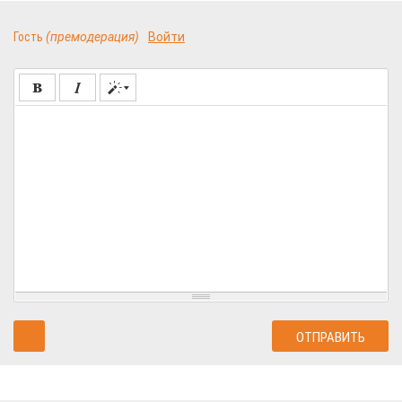
Гость
(премодерация)
Войти