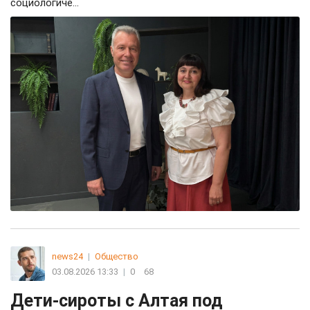
социологиче...
news24
|
Общество
03.08.2026 13:33
|
0
68
Дети-сироты с Алтая под