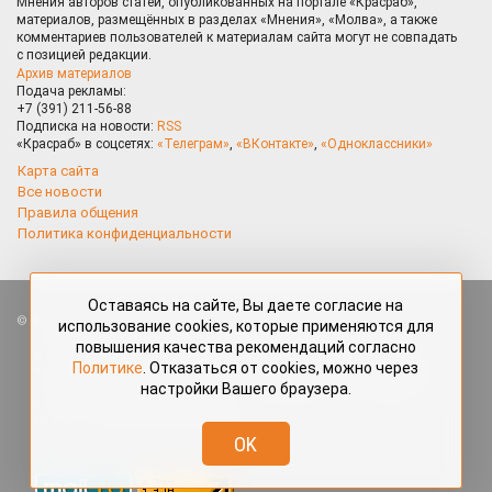
Мнения авторов статей, опубликованных на портале «Красраб»,
материалов, размещённых в разделах «Мнения», «Молва», а также
комментариев пользователей к материалам сайта могут не совпадать
с позицией редакции.
Архив материалов
Подача рекламы:
+7 (391) 211-56-88
Подписка на новости:
RSS
«Красраб» в соцсетях:
«Телеграм»
,
«ВКонтакте»
,
«Одноклассники»
Карта сайта
Все новости
Правила общения
Политика конфиденциальности
Оставаясь на сайте, Вы даете согласие на
Все права защищены. Любые материалы, размещённые на портале
использование cookies, которые применяются для
«Красраб.ру» сотрудниками редакции, нештатными авторами
повышения качества рекомендаций согласно
и читателями, являются объектами авторского права. Полное или
Политике
. Отказаться от cookies, можно через
частичное использование материалов, размещённых на портале
настройки Вашего браузера.
«Красраб.ру», допускается только с письменного согласия редакции
с указанием ссылки на источник. Все вопросы можно задать
по адресу
redaktor@krasrab.krsn.ru
.
OK