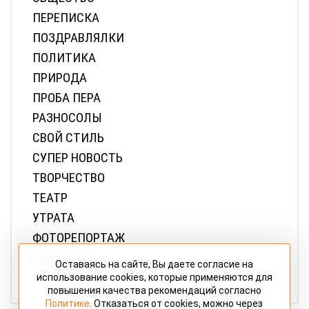
АВТО-ВЕЛО-МОТО
БРАТЬЯ НАШИ МЕНЬШИЕ
ВЗГЛЯД
ГАЛЕРЕЯ
ДАЧА
ДОБРОЕ ДЕЛО
ДОРОГИ
ЖИЛКОМХОЗ
ЗДОРОВЬЕ
КИНО
ЛИЦА ПОБЕДЫ
ЛИЧНОЕ ДЕЛО
МЕЖДУ НАМИ, ДЕВОЧКАМИ
Оставаясь на сайте, Вы даете согласие на
использование cookies, которые применяются для
МУЖСКИЕ СЕКРЕТЫ
повышения качества рекомендаций согласно
МУЗЫКА
Политике
. Отказаться от cookies, можно через