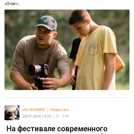
«Очаг»...
id314306805
|
Общество
28.07.2026 14:20
|
0
115
На фестивале современного