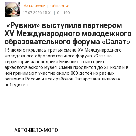
Виктория
|
Общество
20.07.2026 09:45
|
1
425
1
Публичное расскаяние
Я, Т. Дмитрий Владимирович, хочу публично признаться и
раскаяться в совершенном мною преступлени…
id314306805
|
Общество
17.07.2026 15:01
|
0
160
«Рувики» выступила партнером
XV Международного молодежного
образовательного форума «Сәләт»
15 июля открылась третья смена XV Международного
молодежного образовательного форума «Слт» на
территории заповедника Билярского историко-