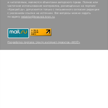
и читателями, являются объектами авторского права. Полное или
частичное использование материалов, размещённых на портале
«Красраб.ру», допускается только с письменного согласия редакции
с указанием ссылки на источник. Все вопросы можно задать
по адресу
redaktor@krasrab.krsn.ru
.
Разработка портала:
Центр интернет-проектов «МОЁ!»