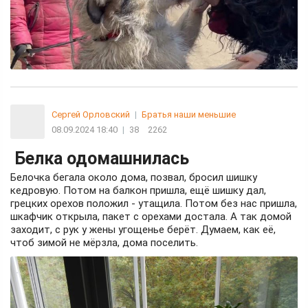
Сергей Орловский
|
Братья наши меньшие
08.09.2024 18:40
|
38
2262
Белка одомашнилась
Белочка бегала около дома, позвал, бросил шишку
кедровую. Потом на балкон пришла, ещё шишку дал,
грецких орехов положил - утащила. Потом без нас пришла,
шкафчик открыла, пакет с орехами достала. А так домой
заходит, с рук у жены угощенье берёт. Думаем, как её,
чтоб зимой не мёрзла, дома поселить.