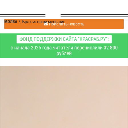
МОЛВА
\
Братья наши меньшие
Прислать новость
ФОНД ПОДДЕРЖКИ САЙТА "КРАСРАБ.РУ":
с начала 2026 года читатели перечислили 32 800
рублей
Владимир
|
Братья наши меньшие
Павловский
09.01.2019 15:11
|
2
2438
1
Чёрных котов - на счастье!