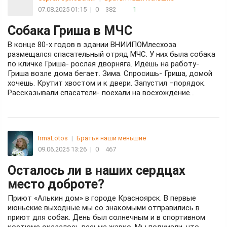
07.08.2025 01:15
|
0
382
1
Собака Гриша в МЧС
В конце 80-х годов в здании ВНИИПОМлесхоза
размещался спасательный отряд МЧС. У них была собака
по кличке Гриша- рослая дворняга. Идёшь на работу-
Гриша возле дома бегает. Зима. Спросишь- Гриша, домой
хочешь. Крутит хвостом и к двери. Запустил –порядок.
Рассказывали спасатели- поехали на восхождение...
IrmaLotos
|
Братья наши меньшие
09.06.2025 13:26
|
0
467
Осталось ли в наших сердцах
место доброте?
Приют «Алькин дом» в городе Красноярск. В первые
июньские выходные мы со знакомыми отправились в
приют для собак. День был солнечным и в спортивном
костюме оказалось весьма жарко. Мы подумали, что