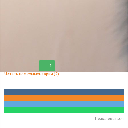
Три чёрные, как ночь, - мальчики: два будут гладкие,
один - пушистый. Четвёртая - трёхцветная девочка.
Кушают всё, к лотку приучены мамой-кошкой! Очень
игривые и ласковые.
Тел. 8-923-299-47-91.
Комментировать
1
Читать все комментарии
(2)
Пожаловаться