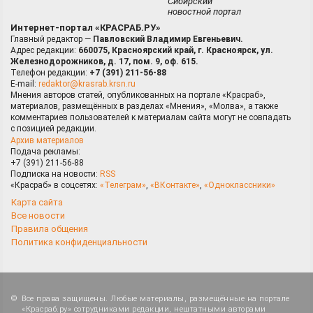
Сибирский
новостной портал
Интернет-портал «КРАСРАБ.РУ»
Главный редактор —
Павловский Владимир Евгеньевич.
Адрес редакции:
660075, Красноярский край, г. Красноярск, ул.
Железнодорожников, д. 17, пом. 9, оф. 615.
Телефон редакции:
+7 (391) 211-56-88
E-mail:
redaktor@krasrab.krsn.ru
Мнения авторов статей, опубликованных на портале «Красраб»,
материалов, размещённых в разделах «Мнения», «Молва», а также
комментариев пользователей к материалам сайта могут не совпадать
с позицией редакции.
Архив материалов
Подача рекламы:
+7 (391) 211-56-88
Подписка на новости:
RSS
«Красраб» в соцсетях:
«Телеграм»
,
«ВКонтакте»
,
«Одноклассники»
Карта сайта
Все новости
Правила общения
Политика конфиденциальности
Все права защищены. Любые материалы, размещённые на портале
«Красраб.ру» сотрудниками редакции, нештатными авторами