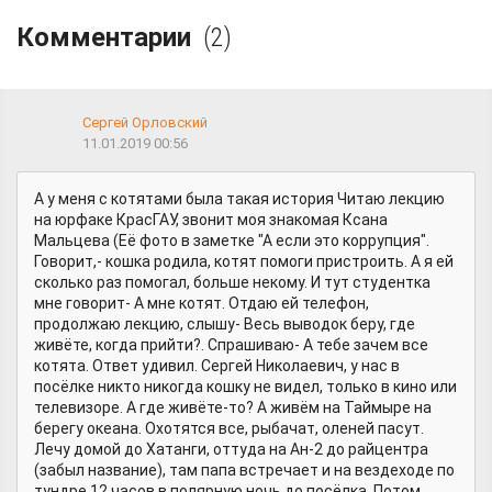
Комментарии
(2)
Сергей Орловский
11.01.2019 00:56
А у меня с котятами была такая история Читаю лекцию
на юрфаке КрасГАУ, звонит моя знакомая Ксана
Мальцева (Её фото в заметке "А если это коррупция".
Говорит,- кошка родила, котят помоги пристроить. А я ей
сколько раз помогал, больше некому. И тут студентка
мне говорит- А мне котят. Отдаю ей телефон,
продолжаю лекцию, слышу- Весь выводок беру, где
живёте, когда прийти?. Спрашиваю- А тебе зачем все
котята. Ответ удивил. Сергей Николаевич, у нас в
посёлке никто никогда кошку не видел, только в кино или
телевизоре. А где живёте-то? А живём на Таймыре на
берегу океана. Охотятся все, рыбачат, оленей пасут.
Лечу домой до Хатанги, оттуда на Ан-2 до райцентра
(забыл название), там папа встречает и на вездеходе по
тундре 12 часов в полярную ночь до посёлка. Потом