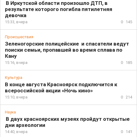
В Иркутской области произошло ДТП, в
результате которого погибла пятилетняя
девочка
15:33, вчера
0
145
Происшествия
Зеленогорские полицейские и спасатели ведут
поиски семьи, пропавшей во время сплава по
Кану
15:16, вчера
0
185
Культура
В конце августа Красноярск подключится к
всероссийской акции «Ночь кино»
15:10, вчера
0
214
Наука
В двух красноярских музеях пройдут открытые
дни археологии
14:40, вчера
0
141