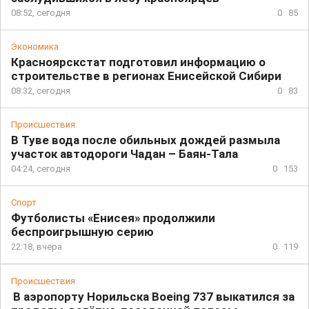
08:52, сегодня
0
85
Экономика
Красноярскстат подготовил информацию о
строительстве в регионах Енисейской Сибири
08:32, сегодня
0
83
Происшествия
В Туве вода после обильных дождей размыла
участок автодороги Чадан – Баян-Тала
04:24, сегодня
0
153
Спорт
Футболисты «Енисея» продолжили
беспроигрышную серию
22:18, вчера
0
119
Происшествия
В аэропорту Норильска Boeing 737 выкатился за