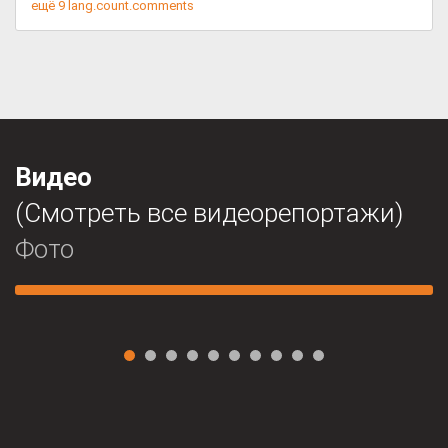
ещё 9 lang.count.comments
Видео
В Саяно-Шушенском заповеднике
(Смотреть все видеорепортажи)
впервые за полвека отмечена
рекордно крупная группа лосей
Фото
27.07.2026 13:45
0
594