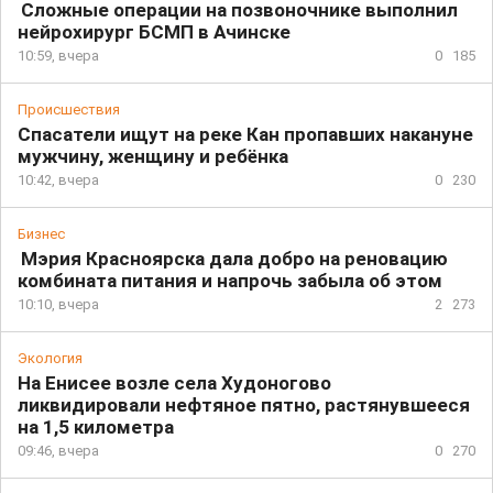
Сложные операции на позвоночнике выполнил
нейрохирург БСМП в Ачинске
10:59, вчера
0
185
Происшествия
Спасатели ищут на реке Кан пропавших накануне
мужчину, женщину и ребёнка
10:42, вчера
0
230
Бизнес
Мэрия Красноярска дала добро на реновацию
комбината питания и напрочь забыла об этом
10:10, вчера
2
273
Экология
На Енисее возле села Худоногово
ликвидировали нефтяное пятно, растянувшееся
на 1,5 километра
09:46, вчера
0
270