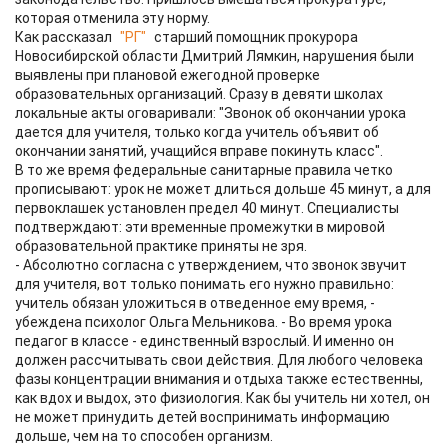
которая отменила эту норму.
Как рассказал
"РГ"
старший помощник прокурора
Новосибирской области Дмитрий Лямкин, нарушения были
выявлены при плановой ежегодной проверке
образовательных организаций. Сразу в девяти школах
локальные акты оговаривали: "Звонок об окончании урока
дается для учителя, только когда учитель объявит об
окончании занятий, учащийся вправе покинуть класс".
В то же время федеральные санитарные правила четко
прописывают: урок не может длиться дольше 45 минут, а для
первоклашек установлен предел 40 минут. Специалисты
подтверждают: эти временные промежутки в мировой
образовательной практике приняты не зря.
- Абсолютно согласна с утверждением, что звонок звучит
для учителя, вот только понимать его нужно правильно:
учитель обязан уложиться в отведенное ему время, -
убеждена психолог Ольга Мельникова. - Во время урока
педагог в классе - единственный взрослый. И именно он
должен рассчитывать свои действия. Для любого человека
фазы концентрации внимания и отдыха также естественны,
как вдох и выдох, это физиология. Как бы учитель ни хотел, он
не может принудить детей воспринимать информацию
дольше, чем на то способен организм.