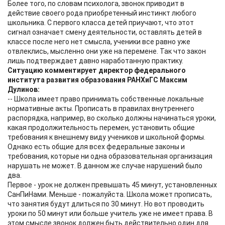
Более того, по словам психолога, звонок приводит в
действие своего рода приобретенный инстинкт любого
школьника. С первого класса детей приучают, что этот
сигнал означает смену деятельности, оставлять детей в
классе после него нет смысла, ученики все равно уже
отвлеклись, мысленно они уже на перемене. Так что закон
лишь подтверждает давно наработанную практику.
Ситуацию комментирует директор федерального
института развития образования РАНХиГС Максим
Дулинов:
-- Школа имеет право принимать собственные локальные
нормативные акты. Прописать в правилах внутреннего
распорядка, например, во сколько должны начинаться уроки,
какая продолжительность перемен, установить общие
требования к внешнему виду учеников и школьной формы.
Однако есть общие для всех федеральные законы и
требования, которые ни одна образовательная организация
нарушать не может. В данном же случае нарушений было
два.
Первое - урок не должен превышать 45 минут, установленных
СанПиНами. Меньше - пожалуйста. Школа может прописать,
что занятия будут длиться по 30 минут. Но вот проводить
уроки по 50 минут или больше учитель уже не имеет права. В
этом смысле звонок должен быть действительно один для