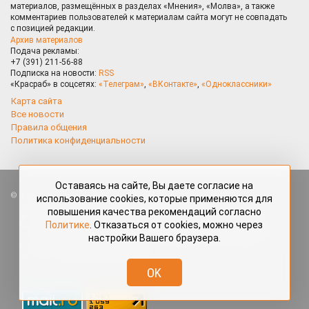
материалов, размещённых в разделах «Мнения», «Молва», а также
комментариев пользователей к материалам сайта могут не совпадать
с позицией редакции.
Архив материалов
Подача рекламы:
+7 (391) 211-56-88
Подписка на новости:
RSS
«Красраб» в соцсетях:
«Телеграм»
,
«ВКонтакте»
,
«Одноклассники»
Карта сайта
Все новости
Правила общения
Политика конфиденциальности
Оставаясь на сайте, Вы даете согласие на
Все права защищены. Любые материалы, размещённые на портале
использование cookies, которые применяются для
«Красраб.ру» сотрудниками редакции, нештатными авторами
повышения качества рекомендаций согласно
и читателями, являются объектами авторского права. Полное или
Политике
. Отказаться от cookies, можно через
частичное использование материалов, размещённых на портале
настройки Вашего браузера.
«Красраб.ру», допускается только с письменного согласия редакции
с указанием ссылки на источник. Все вопросы можно задать
по адресу
redaktor@krasrab.krsn.ru
.
OK