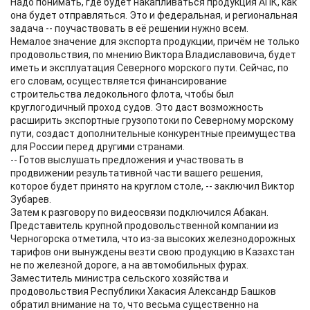
Надо понимать, где будет накапливаться продукция АПК, как
она будет отправляться. Это и федеральная, и региональная
задача -- поучаствовать в её решении нужно всем.
Немалое значение для экспорта продукции, причём не только
продовольствия, по мнению Виктора Владиславовича, будет
иметь и эксплуатация Северного морского пути. Сейчас, по
его словам, осуществляется финансирование
строительства ледокольного флота, чтобы был
круглогодичный проход судов. Это даст возможность
расширить экспортные грузопотоки по Северному морскому
пути, создаст дополнительные конкурентные преимущества
для России перед другими странами.
-- Готов выслушать предложения и участвовать в
продвижении результативной части вашего решения,
которое будет принято на круглом столе, -- заключил Виктор
Зубарев.
Затем к разговору по видеосвязи подключился Абакан.
Представитель крупной продовольственной компании из
Черногорска отметила, что из-за высоких железнодорожных
тарифов они вынуждены везти свою продукцию в Казахстан
не по железной дороге, а на автомобильных фурах.
Заместитель министра сельского хозяйства и
продовольствия Республики Хакасия Александр Башков
обратил внимание на то, что весьма существенно на