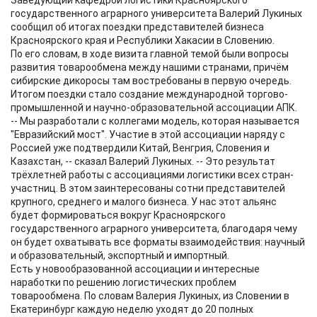
Заведующий кафедрой логистики Красноярского
государственного аграрного университета Валерий Лукиных
сообщил об итогах поездки представителей бизнеса
Красноярского края и Республики Хакасии в Словению.
По его словам, в ходе визита главной темой были вопросы
развития товарообмена между нашими странами, причём
сибирские дикоросы там востребованы в первую очередь.
Итогом поездки стало создание международной торгово-
промышленной и научно-образовательной ассоциации АПК.
-- Мы разработали с коллегами модель, которая называется
"Евразийский мост". Участие в этой ассоциации наряду с
Россией уже подтвердили Китай, Венгрия, Словения и
Казахстан, -- сказал Валерий Лукиных. -- Это результат
трёхлетней работы с ассоциациями логистики всех стран-
участниц. В этом заинтересованы сотни представителей
крупного, среднего и малого бизнеса. У нас этот альянс
будет формироваться вокруг Красноярского
государственного аграрного университета, благодаря чему
он будет охватывать все форматы взаимодействия: научный
и образовательный, экспортный и импортный.
Есть у новообразованной ассоциации и интересные
наработки по решению логистических проблем
товарообмена. По словам Валерия Лукиных, из Словении в
Екатеринбург каждую неделю уходят до 20 полных