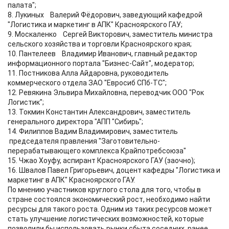
палата";
8. Лукиных Валерий Фёдорович, заведующий кафедрой
"Логистика и маркетинг в АПК" Красноярского ГАУ;
9. Москаленко Сергей Викторович, заместитель министра
сельского хозяйства и торговли Красноярского края;
10. Пантелеев Владимир Иванович, главный редактор
информационного портала "Бизнес-Сайт", модератор;
11. Постникова Алла Айдаровна, руководитель
коммерческого отдела ЗАО "Евросиб СПб-ТС";
12. Ревякина Эльвира Михайловна, переводчик ООО "Рок
Логистик";
13. Токмин Константин Александрович, заместитель
генерального директора "АПП "Сибирь";
14. Филиппов Вадим Владимирович, заместитель
председателя правления "Заготовительно-
перерабатывающего комплекса Крайпотребсоюза"
15. Чжао Хоуфу, аспирант Красноярского ГАУ (заочно);
16. Швалов Павел Григорьевич, доцент кафедры "Логистика и
маркетинг в АПК" Красноярского ГАУ.
По мнению участников круглого стола для того, чтобы в
стране состоялся экономический рост, необходимо найти
ресурсы для такого роста. Одним из таких ресурсов может
стать улучшение логистических возможностей, которые
позволили бы использовать рынки сбыта соседних, ранее