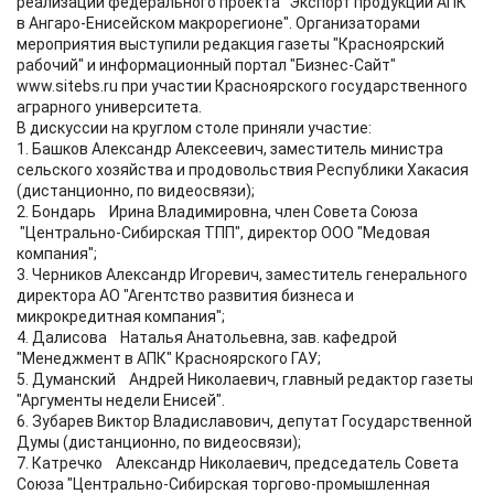
реализации федерального проекта "Экспорт продукции АПК"
в Ангаро-Енисейском макрорегионе". Организаторами
мероприятия выступили редакция газеты "Красноярский
рабочий" и информационный портал "Бизнес-Сайт"
www.sitebs.ru при участии Красноярского государственного
аграрного университета.
В дискуссии на круглом столе приняли участие:
1. Башков Александр Алексеевич, заместитель министра
сельского хозяйства и продовольствия Республики Хакасия
(дистанционно, по видеосвязи);
2. Бондарь Ирина Владимировна, член Совета Союза
"Центрально-Сибирская ТПП", директор ООО "Медовая
компания";
3. Черников Александр Игоревич, заместитель генерального
директора АО "Агентство развития бизнеса и
микрокредитная компания";
4. Далисова Наталья Анатольевна, зав. кафедрой
"Менеджмент в АПК" Красноярского ГАУ;
5. Думанский Андрей Николаевич, главный редактор газеты
"Аргументы недели Енисей".
6. Зубарев Виктор Владиславович, депутат Государственной
Думы (дистанционно, по видеосвязи);
7. Катречко Александр Николаевич, председатель Совета
Союза "Центрально-Сибирская торгово-промышленная