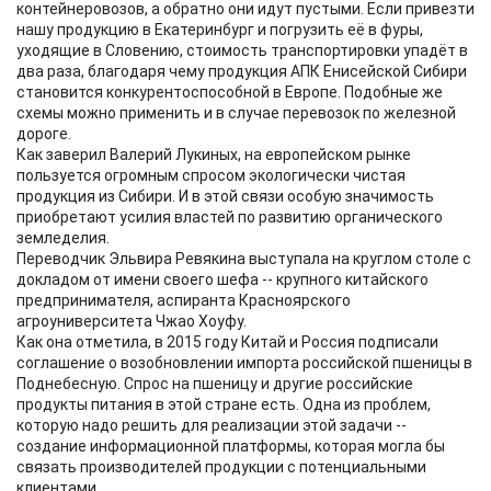
контейнеровозов, а обратно они идут пустыми. Если привезти
нашу продукцию в Екатеринбург и погрузить её в фуры,
уходящие в Словению, стоимость транспортировки упадёт в
два раза, благодаря чему продукция АПК Енисейской Сибири
становится конкурентоспособной в Европе. Подобные же
схемы можно применить и в случае перевозок по железной
дороге.
Как заверил Валерий Лукиных, на европейском рынке
пользуется огромным спросом экологически чистая
продукция из Сибири. И в этой связи особую значимость
приобретают усилия властей по развитию органического
земледелия.
Переводчик Эльвира Ревякина выступала на круглом столе с
докладом от имени своего шефа -- крупного китайского
предпринимателя, аспиранта Красноярского
агроуниверситета Чжао Хоуфу.
Как она отметила, в 2015 году Китай и Россия подписали
соглашение о возобновлении импорта российской пшеницы в
Поднебесную. Спрос на пшеницу и другие российские
продукты питания в этой стране есть. Одна из проблем,
которую надо решить для реализации этой задачи --
создание информационной платформы, которая могла бы
связать производителей продукции с потенциальными
клиентами.