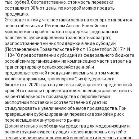
тыс. рублей. Соответственно, стоимость перевозки
составляет 30% от цены, по которой можно продать
продукцию.
Это ведет к тому, что поставки зерна на экспорт становятся
нерентабельными. Регионам Ангаро-Енисейского
макрорегиона крайне важна поддержка федеральных
властей по субсидированию транспортных затрат,
распространения ни них поддержки в виде субсидий
(Постановление Правительства РФ от 15 сентября 2017 г. N
1104 "О предоставлении субсидий из федерального бюджета
российским организациям на компенсацию части затрат на
транспортировку сельскохозяйственной и
продовольственной продукции наземным, в том числе
железнодорожным, транспортом") из федерального
бюджета с 2020 года на длительный, заранее определенный
срок. Это позволит производителям пшеницы рассчитывать
на рентабельность производства с перспективой
экспортной поставки и соответственно будет их
стимулировать к увеличению объемов производства. При
прекращении субсидирования перевозки возможен риск
перенасыщения внутреннего рынка.
Дополнительно необходимы средства для модернизации и
реконструкции существующих железнодорожных путей с
целью увеличения пропускной способности железных дорог.