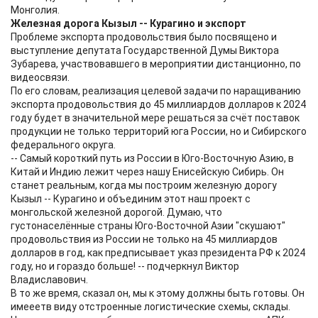
Монголия.
Железная дорога Кызыл -- Курагино и экспорт
Проблеме экспорта продовольствия было посвящено и
выступление депутата Государственной Думы Виктора
Зубарева, участвовавшего в мероприятии дистанционно, по
видеосвязи.
По его словам, реализация целевой задачи по наращиванию
экспорта продовольствия до 45 миллиардов долларов к 2024
году будет в значительной мере решаться за счёт поставок
продукции не только территорий юга России, но и Сибирского
федерального округа.
-- Самый короткий путь из России в Юго-Восточную Азию, в
Китай и Индию лежит через нашу Енисейскую Сибирь. Он
станет реальным, когда мы построим железную дорогу
Кызыл -- Курагино и объединим этот наш проект с
монгольской железной дорогой. Думаю, что
густонаселённые страны Юго-Восточной Азии "скушают"
продовольствия из России не только на 45 миллиардов
долларов в год, как предписывает указ президента РФ к 2024
году, но и гораздо больше! -- подчеркнул Виктор
Владиславович.
В то же время, сказал он, мы к этому должны быть готовы. Он
имееетв виду отстроенные логистические схемы, склады.