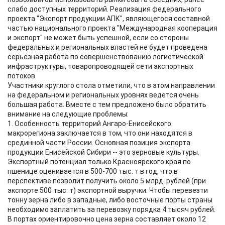
слабо доступных территорий. Реализация федерального
проекта "Экспорт продукции АПК", являющегося составной
частью национального проекта "Международная кооперация
и экспорт" не может быть успешной, если со стороны
федеральных и региональных властей не будет проведена
серьезная работа по совершенствованию логистической
инфраструктуры, товаропроводящей сети экспортных
потоков.
Участники круглого стола отметили, что в этом направлении
на федеральном и региональных уровнях ведется очень
большая работа. Вместе с тем предложено было обратить
внимание на следующие проблемы:
1. Особенность территорий Ангаро-Енисейского
макрорегиона заключается в том, что они находятся в
срединной части России. Основная позиция экспорта
продукции Енисейской Сибири -- это зерновые культуры.
Экспортный потенциал только Красноярского края по
пшенице оценивается в 500-700 тыс. т в год, что в
перспективе позволит получить около 5 млрд. рублей (при
экспорте 500 тыс. т) экспортной выручки. Чтобы перевезти
тонну зерна либо в западные, либо восточные порты страны
необходимо заплатить за перевозку порядка 4 тысяч рублей.
В портах ориентировочно цена зерна составляет около 12