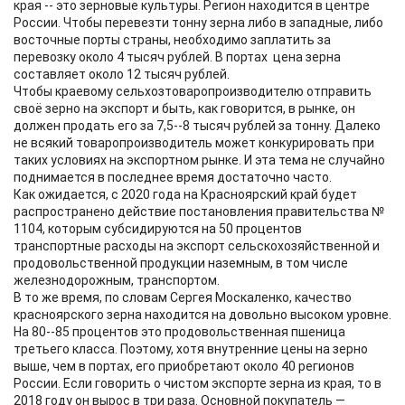
края -- это зерновые культуры. Регион находится в центре
России. Чтобы перевезти тонну зерна либо в западные, либо
восточные порты страны, необходимо заплатить за
перевозку около 4 тысяч рублей. В портах цена зерна
составляет около 12 тысяч рублей.
Чтобы краевому сельхозтоваропроизводителю отправить
своё зерно на экспорт и быть, как говорится, в рынке, он
должен продать его за 7,5--8 тысяч рублей за тонну. Далеко
не всякий товаропроизводитель может конкурировать при
таких условиях на экспортном рынке. И эта тема не случайно
поднимается в последнее время достаточно часто.
Как ожидается, с 2020 года на Красноярский край будет
распространено действие постановления правительства №
1104, которым субсидируются на 50 процентов
транспортные расходы на экспорт сельскохозяйственной и
продовольственной продукции наземным, в том числе
железнодорожным, транспортом.
В то же время, по словам Сергея Москаленко, качество
красноярского зерна находится на довольно высоком уровне.
На 80--85 процентов это продовольственная пшеница
третьего класса. Поэтому, хотя внутренние цены на зерно
выше, чем в портах, его приобретают около 40 регионов
России. Если говорить о чистом экспорте зерна из края, то в
2018 году он вырос в три раза. Основной покупатель —