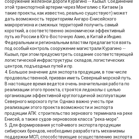
сооружение железной дороги Курагино -- Кызыл. Соединение
этой транспортной артерии через Монголию с Китаем (а
такие проекты, как известно, реально существуют) может
дать возможность территориям Ангаро-Енисейского
макрорегиона и смежных территорий получить самый
короткий, а соответственно экономически эффективный
путь из России в Юго-Восточную Азию, в Китай и Индию.
Федеральным и региональным властям предлагается взять
под особый контроль сооружение магистрали Курагино --
Кызыл, при этом предусмотреть создание соответствующей
логистической инфраструктуры: складов, логистических
центров, подъездных путей и пр.
4. Большое значение для экспорта продукции, в том числе
продовольственной, призван иметь Северный морской путь.
В настоящее время ведется очень значительная работа по
реализации этого проекта, строятся ледоколы с целью
организации эффективной круглогодичной эксплуатации
Северного морского пути. Однако важно учесть при
реализации этого проекта возможности и экспорта
продукции АПК: строительство зернового терминала на реке
Енисей, а также судов-зерновозов класса "река-море".
5. Для формирования устойчивого экспорта продукции
сибирских брендов, необходимо разработать механизмы
поддержки МСП, способствующие осуществлению экспорта