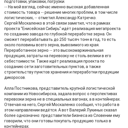
подготовки, упаковки, погрузки.
-- На мой взгляд, сейчас именно высокая добавленная
стоимость товара -- решение многих проблем, в том числе
логистических, -- отметил Александр Катречко.
Сергей Москаленко в этой связи заметил, что в рамках
проекта "Енисейская Сибирь" идёт реализация мегапроекта
по созданию завода по глубокой переработке зерна. Он
сможет перерабатывать до 250 тысяч тонн в год, то есть
около половины всего зерна, вывозимого из края.
Переработанное зерно -- это высокомаржинальная
продукция, затраты на перевозку не столь велики в его
себестоимости. Также идёт реализация проекта по
созданию сети заготовительных пунктов, а также
строительству пунктов хранения и переработки продукции
дикоросов.
Алла Постникова, представитель крупной логистической
компании из Новосибирска, задала вопрос о перспективах
перевозки зерна не в специальных вагонах, а в контейнерах.
Отвечая на него, Сергей Москаленко сообщил, что работа в
этом направлении ведётся. А вот Валерий Лукиных сказал
более однозначно: представители бизнеса из Словении ему
говорили, что они готовы покупать продукцию только в
контейнерах.