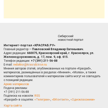
Сибирский
новостной портал
Интернет-портал «КРАСРАБ.РУ»
Главный редактор —
Павловский Владимир Евгеньевич.
Адрес редакции:
660075, Красноярский край, г. Красноярск, ул.
Железнодорожников, д. 17, пом. 9, оф. 615.
Телефон редакции:
+7 (391) 211-56-88
E-mail:
redaktor@krasrab.krsn.ru
Мнения авторов статей, опубликованных на портале «Красраб»,
материалов, размещённых в разделах «Мнения», «Молва», а также
комментариев пользователей к материалам сайта могут не совпадать
с позицией редакции.
Архив материалов
Подача рекламы:
+7 (391) 211-56-88
Подписка на новости:
RSS
«Красраб» в соцсетях:
«Телеграм»
,
«ВКонтакте»
,
«Одноклассники»
Карта сайта