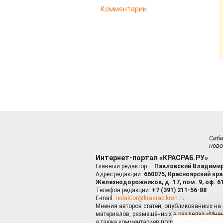
Комментарии
Сиб
ново
Интернет-портал «КРАСРАБ.РУ»
Главный редактор —
Павловский Владимир
Адрес редакции:
660075, Красноярский край
Железнодорожников, д. 17, пом. 9, оф. 6
Телефон редакции:
+7 (391) 211-56-88
E-mail:
redaktor@krasrab.krsn.ru
Мнения авторов статей, опубликованных на 
материалов, размещённых в разделах «Мнен
а также комментариев пользователей к мате