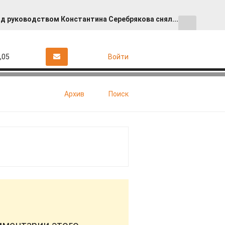
д руководством Константина Серебрякова снял...
,05
Войти
о стали реже ходить к психологам ...
 архитектуры царской России.
Архив
Поиск
участника СВО
а: «Солнце и твоя кожа: выбираем ...
тив отношений с «пополамщиками»
м XV Международного молодежного образо...