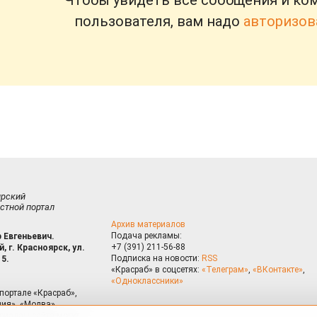
Чтобы увидеть все сообщения и ко
пользователя, вам надо
авторизов
ирский
стной портал
Архив материалов
Подача рекламы:
 Евгеньевич.
+7 (391) 211-56-88
, г. Красноярск, ул.
Подписка на новости:
RSS
15.
«Красраб» в соцсетях:
«Телеграм»
,
«ВКонтакте»
,
«Одноклассники»
портале «Красраб»,
ия», «Молва»,
риалам сайта могут