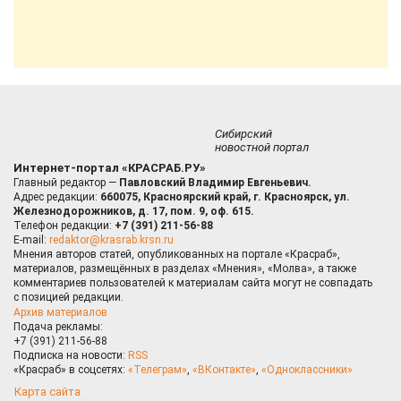
Сибирский
новостной портал
Интернет-портал «КРАСРАБ.РУ»
Главный редактор —
Павловский Владимир Евгеньевич.
Адрес редакции:
660075, Красноярский край, г. Красноярск, ул.
Железнодорожников, д. 17, пом. 9, оф. 615.
Телефон редакции:
+7 (391) 211-56-88
E-mail:
redaktor@krasrab.krsn.ru
Мнения авторов статей, опубликованных на портале «Красраб»,
материалов, размещённых в разделах «Мнения», «Молва», а также
комментариев пользователей к материалам сайта могут не совпадать
с позицией редакции.
Архив материалов
Подача рекламы:
+7 (391) 211-56-88
Подписка на новости:
RSS
«Красраб» в соцсетях:
«Телеграм»
,
«ВКонтакте»
,
«Одноклассники»
Карта сайта