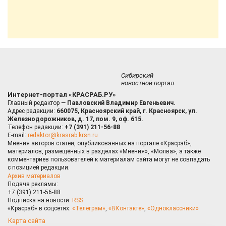
Сибирский
новостной портал
Интернет-портал «КРАСРАБ.РУ»
Главный редактор —
Павловский Владимир Евгеньевич.
Адрес редакции:
660075, Красноярский край, г. Красноярск, ул.
Железнодорожников, д. 17, пом. 9, оф. 615.
Телефон редакции:
+7 (391) 211-56-88
E-mail:
redaktor@krasrab.krsn.ru
Мнения авторов статей, опубликованных на портале «Красраб»,
материалов, размещённых в разделах «Мнения», «Молва», а также
комментариев пользователей к материалам сайта могут не совпадать
с позицией редакции.
Архив материалов
Подача рекламы:
+7 (391) 211-56-88
Подписка на новости:
RSS
«Красраб» в соцсетях:
«Телеграм»
,
«ВКонтакте»
,
«Одноклассники»
Карта сайта