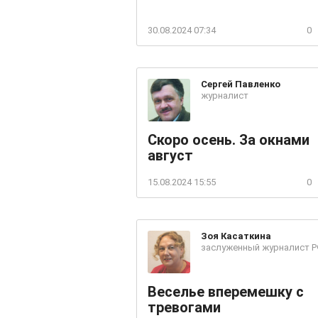
30.08.2024 07:34
0
Сергей
Павленко
журналист
Скоро осень. За окнами
август
15.08.2024 15:55
0
Зоя
Касаткина
заслуженный журналист 
Веселье вперемешку с
тревогами