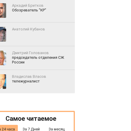
Аркадий
Бритков
Обозреватель "КР"
Анатолий
Кубанов
Дмитрий
Голованов
председатель отделения СЖ
России
Владислав
Власов
тележурналист
Самое читаемое
а 24 часа
За 7 Дней
За месяц