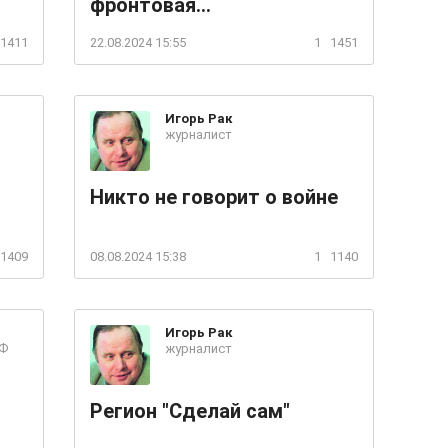
фронтовая...
1411
22.08.2024 15:55
1
1451
Игорь
Рак
журналист
Никто не говорит о войне
1409
08.08.2024 15:38
1
1140
Игорь
Рак
РФ
журналист
Регион "Сделай сам"