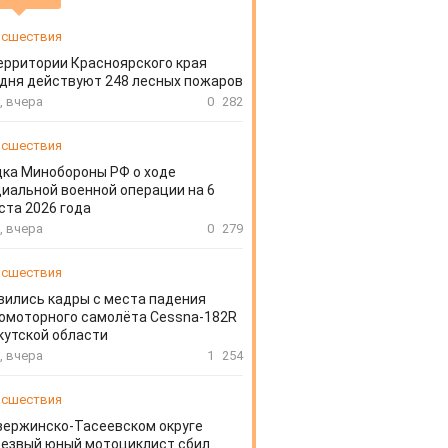
сшествия
ерритории Красноярского края
дня действуют 248 лесных пожаров
, вчера
0
282
сшествия
ка Минобороны РФ о ходе
иальной военной операции на 6
ста 2026 года
, вчера
0
279
сшествия
вились кадры с места падения
омоторного самолёта Cessna-182R
кутской области
, вчера
1
254
сшествия
зержинско-Тасеевском округе
резвый юный мотоциклист сбил