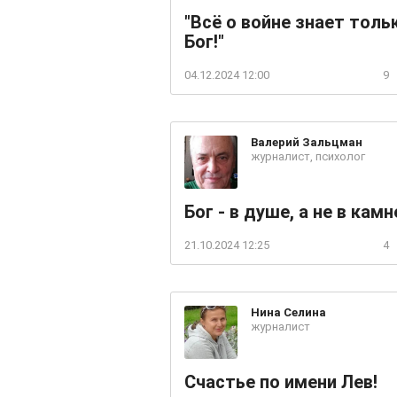
"Всё о войне знает толь
Бог!"
04.12.2024 12:00
9
Валерий
Зальцман
журналист, психолог
Бог - в душе, а не в камн
21.10.2024 12:25
4
Нина
Селина
журналист
Счастье по имени Лев!