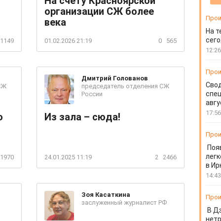
На счету Красноярской
организации СЖ более
Прои
века
На т
сего
1149
01.02.2026 21:19
0
565
12:26
Прои
Дмитрий
Голованов
Свод
СЖ
председатель отделения СЖ
спец
России
авгу
17:56
о
Из зала – сюда!
Прои
Поя
легк
1970
24.01.2025 11:19
2
2466
в Ир
14:43
Зоя
Касаткина
Прои
заслуженный журналист РФ
В Д
нет