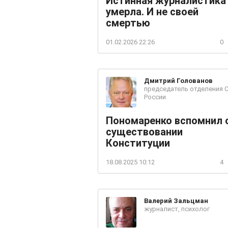
Истинная журналистика
умерла. И не своей
смертью
01.02.2026 22:26
0
Дмитрий
Голованов
председатель отделения 
России
Пономаренко вспомнил 
существовании
Конституции
18.08.2025 10:12
4
Валерий
Зальцман
журналист, психолог