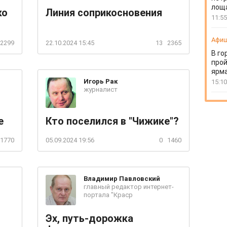
лоща
ко
Линия соприкосновения
11:55
Афи
2299
22.10.2024 15:45
13
2365
В го
прой
ярм
Игорь
Рак
15:10
журналист
е
Кто поселился в "Чижике"?
1770
05.09.2024 19:56
0
1460
Владимир
Павловский
главный редактор интернет-
портала "Краср
Эх, путь-дорожка