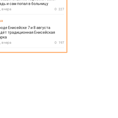
дь и сам попал в больницу
, вчера
0
227
ша
роде Енисейске 7 и 8 августа
дёт традиционная Енисейская
арка
, вчера
0
197