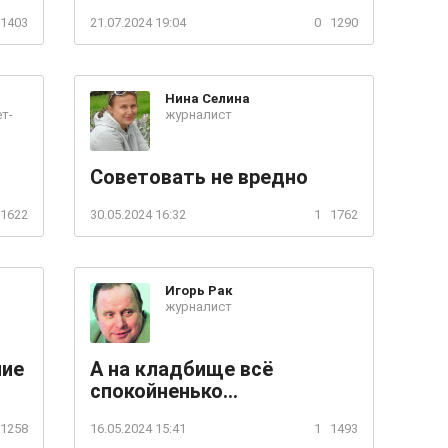
1403
21.07.2024 19:04
0
1290
Нина
Селина
т-
журналист
Советовать не вредно
1622
30.05.2024 16:32
1
1762
Игорь
Рак
журналист
ние
А на кладбище всё
спокойненько...
1258
16.05.2024 15:41
1
1493