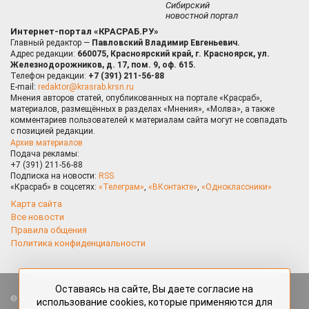
Сибирский
новостной портал
Интернет-портал «КРАСРАБ.РУ»
Главный редактор —
Павловский Владимир Евгеньевич.
Адрес редакции:
660075, Красноярский край, г. Красноярск, ул.
Железнодорожников, д. 17, пом. 9, оф. 615.
Телефон редакции:
+7 (391) 211-56-88
E-mail:
redaktor@krasrab.krsn.ru
Мнения авторов статей, опубликованных на портале «Красраб»,
материалов, размещённых в разделах «Мнения», «Молва», а также
комментариев пользователей к материалам сайта могут не совпадать
с позицией редакции.
Архив материалов
Подача рекламы:
+7 (391) 211-56-88
Подписка на новости:
RSS
«Красраб» в соцсетях:
«Телеграм»
,
«ВКонтакте»
,
«Одноклассники»
Карта сайта
Все новости
Правила общения
Политика конфиденциальности
Оставаясь на сайте, Вы даете согласие на
Все права защищены. Любые материалы, размещённые на портале
использование cookies, которые применяются для